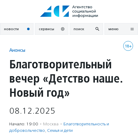
Перейти
к
содержанию
новости
сервисы
поиск
меню
18+
Анонсы
Благотворительный
вечер «Детство наше.
Новый год»
08.12.2025
Начало: 19:00
·
Москва
·
Благотвори­тель­ность и
доброволь­чест­во
,
Семья и дети