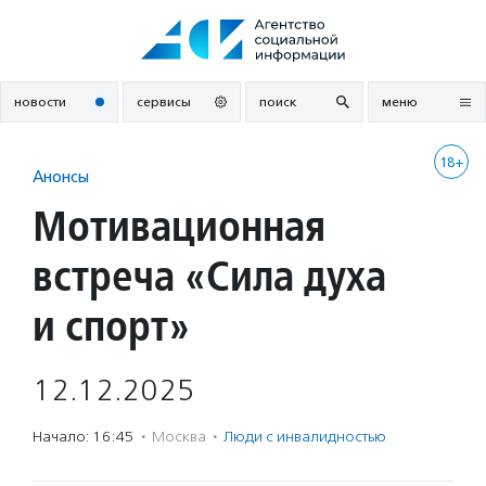
Перейти
к
содержанию
новости
сервисы
поиск
меню
18+
Анонсы
Мотивационная
встреча «Сила духа
и спорт»
12.12.2025
Начало: 16:45
·
Москва
·
Люди с инвалидностью