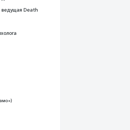
 и ведущая Death
ихолога
намо»)