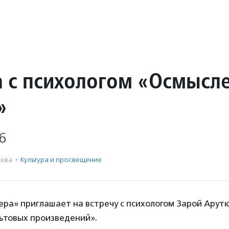
а с психологом «Осмысл
»
6
ква
·
Культура и просвещение
ра» приглашает на встречу с психологом Зарой Арутю
ьтовых произведений».