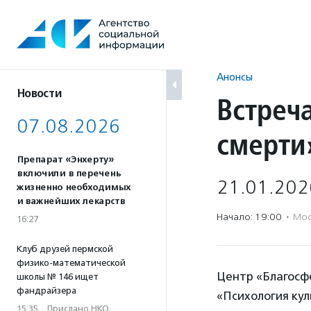
Перейти
к
содержанию
Анонсы
Новости
Встреч
07.08.2026
смерти
Препарат «Энхерту»
включили в перечень
21.01.202
жизненно необходимых
и важнейших лекарств
Начало: 19:00
·
Мос
16:27
Клуб друзей пермской
физико-математической
Центр «Благосфе
школы № 146 ищет
фандрайзера
«Психология кул
15:35
·
Прислано НКО