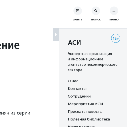
лента
поиск
меню
18+
ение
АСИ
Экспертная организация
и информационное
агентство некоммерческого
сектора
О нас
Контакты
Сотрудники
Мероприятия АСИ
Прислать новость
нян из серии
Полезная библиотека
Наши издания