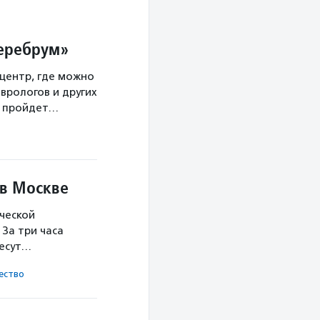
Церебрум»
центр, где можно
врологов и других
а пройдет…
 в Москве
ческой
За три часа
несут…
ест­во