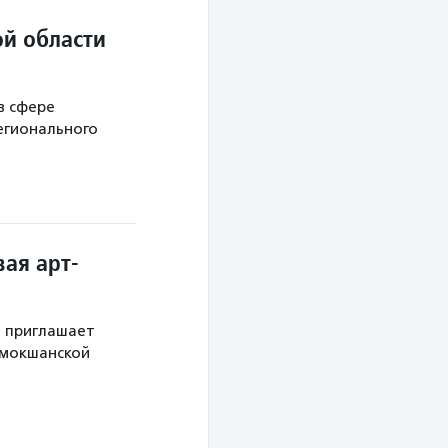
й области
в сфере
егионального
ая арт-
й приглашает
 мокшанской