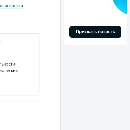
инициатив и
Прислать новость
и
льности
ерческих