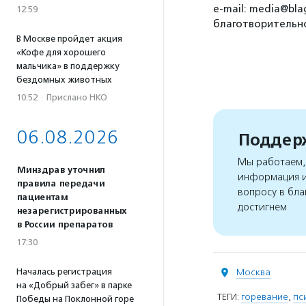
e-mail: media@bla
12:59
благотворительно
В Москве пройдет акция
«Кофе для хорошего
мальчика» в поддержку
бездомных животных
10:52
·
Прислано НКО
06.08.2026
Поддерж
Мы работаем, 
Минздрав уточнил
информация и
правила передачи
вопросу в бла
пациентам
достигнем
незарегистрированных
в России препаратов
17:30
Началась регистрация
Москва
на «Добрый забег» в парке
ТЕГИ:
горевание
,
пс
Победы на Поклонной горе