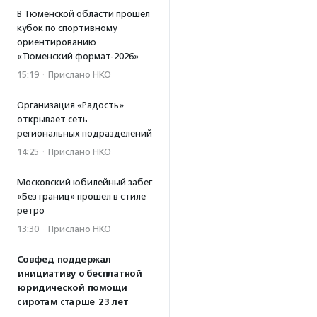
В Тюменской области прошел
кубок по спортивному
ориентированию
«Тюменский формат-2026»
15:19
·
Прислано НКО
Организация «Радость»
открывает сеть
региональных подразделений
14:25
·
Прислано НКО
Московский юбилейный забег
«Без границ» прошел в стиле
ретро
13:30
·
Прислано НКО
Совфед поддержал
инициативу о бесплатной
юридической помощи
сиротам старше 23 лет