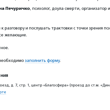
на Печуричко
, психолог, доула смерти, организатор
к разговору и послушать трактовки с точки зрения пс
се желающие.
ное.
 необходимо
заполнить форму
.
ения
оезд, д. 7, стр. 1, центр «Благосфера» (проезд до ст.м. «Ди
рте