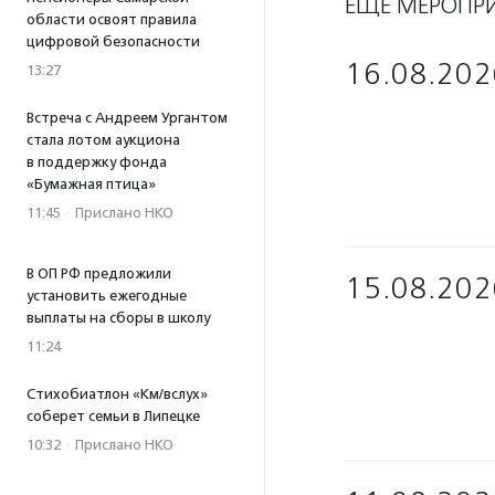
ЕЩЁ МЕРОПР
области освоят правила
цифровой безопасности
16.08.202
13:27
Встреча с Андреем Ургантом
стала лотом аукциона
в поддержку фонда
«Бумажная птица»
11:45
·
Прислано НКО
В ОП РФ предложили
15.08.202
установить ежегодные
выплаты на сборы в школу
11:24
Стихобиатлон «Км/вслух»
соберет семьи в Липецке
10:32
·
Прислано НКО