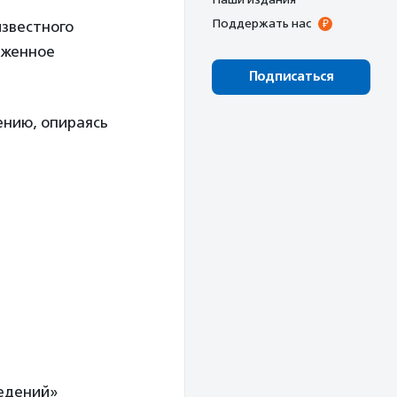
Поддержать нас
известного
аженное
Подписаться
ению, опираясь
ведений»