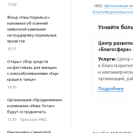
17:00
НКО:
Автономная не
благотворительност
Фонд «Наш Норильск»
напомнил об осенней
Узнайте боль
заявочной кампании
на поддержку социальных
проектов
Центр развити
«Благосфера»
16:31
Услуги:
Центр «
Открыт сбор средств
в благотворител
на фестиваль для женщин
и некоммерчески
с онкозаболеваниями «Еще
организаций, р
краше в танце»
14:50
Подробнее
Организация «Продвижение»
и компания «Инва-Титан»
будут сотрудничать
13:30
·
Прислано НКО
Пенсионеры Самарской