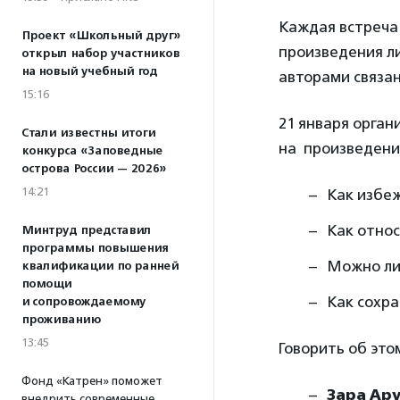
Каждая встреча 
Проект «Школьный друг»
произведения ли
открыл набор участников
на новый учебный год
авторами связан
15:16
21 января орган
Стали известны итоги
на произведени
конкурса «Заповедные
острова России — 2026»
14:21
Как избе
Как отно
Минтруд представил
программы повышения
Можно ли
квалификации по ранней
помощи
Как сохр
и сопровождаемому
проживанию
13:45
Говорить об это
Фонд «Катрен» поможет
Зара Ар
внедрить современные