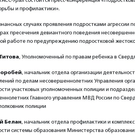
ТАСС-Урал состоится пресс-конференция «Подростков
орьбы и профилактики».
онансных случаях проявления подростками агрессии п
ерах пресечения девиантного поведения несовершенн
ой работе по предупреждению подростковой жестоко
 Титова
, Уполномоченный по правам ребенка в Сверд
Воробей
, начальник отдела организации деятельнос
лений по делам несовершеннолетних Управления орг
ости участковых уполномоченных полиции и подразде
еннолетних Главного управления МВД России по Свер
полковник полиции
й Белан
, начальник отдела профилактики и комплек
ости системы образования Министерства образовани