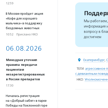
12:59
Поддерж
В Москве пройдет акция
«Кофе для хорошего
Мы работаем, 
мальчика» в поддержку
информация и
бездомных животных
вопросу в бла
10:52
·
Прислано НКО
достигнем
06.08.2026
Екатеринбург
,
С
Минздрав уточнил
правила передачи
ТЕГИ:
агрессивное 
пациентам
с девиантным пове
незарегистрированных
в России препаратов
НКО:
Уполномоченн
17:30
Началась регистрация
на «Добрый забег» в парке
Победы на Поклонной горе