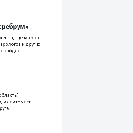
Церебрум»
центр, где можно
врологов и других
а пройдет…
область)
, их питомцев
руга.