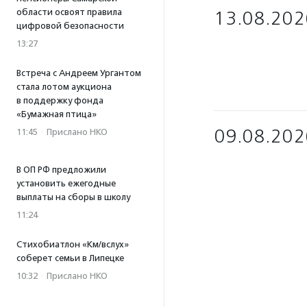
области освоят правила
13.08.202
цифровой безопасности
13:27
Встреча с Андреем Ургантом
стала лотом аукциона
в поддержку фонда
«Бумажная птица»
09.08.202
11:45
·
Прислано НКО
В ОП РФ предложили
установить ежегодные
выплаты на сборы в школу
11:24
Стихобиатлон «Км/вслух»
соберет семьи в Липецке
10:32
·
Прислано НКО