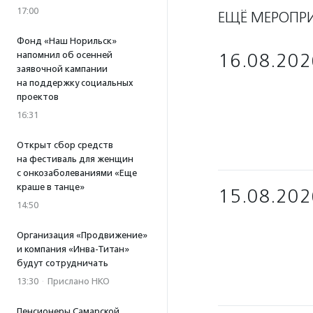
17:00
ЕЩЁ МЕРОПР
Фонд «Наш Норильск»
напомнил об осенней
16.08.202
заявочной кампании
на поддержку социальных
проектов
16:31
Открыт сбор средств
на фестиваль для женщин
с онкозаболеваниями «Еще
краше в танце»
15.08.202
14:50
Организация «Продвижение»
и компания «Инва-Титан»
будут сотрудничать
13:30
·
Прислано НКО
Пенсионеры Самарской