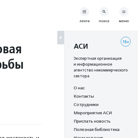
лента
поиск
меню
18+
овая
АСИ
рьбы
Экспертная организация
и информационное
агентство некоммерческого
сектора
О нас
Контакты
Сотрудники
Мероприятия АСИ
Прислать новость
Полезная библиотека
Наши издания