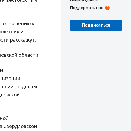
ая жестокость и
Поддержать нас
о отношению к
Подписаться
олетних и
сти расскажут:
ловской области
ти
анизации
лений по делам
дловской
сной
я Свердловской