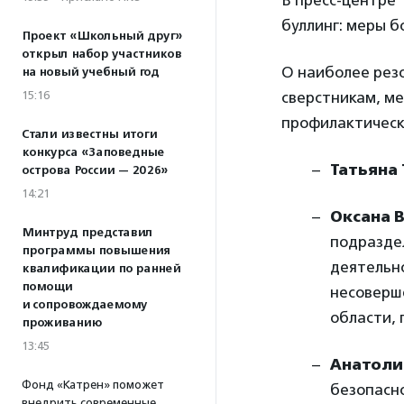
В пресс-центре 
буллинг: меры б
Проект «Школьный друг»
открыл набор участников
О наиболее рез
на новый учебный год
15:16
сверстникам, м
профилактическ
Стали известны итоги
конкурса «Заповедные
Татьяна
острова России — 2026»
14:21
Оксана 
Минтруд представил
подразде
программы повышения
деятельн
квалификации по ранней
помощи
несоверш
и сопровождаемому
области, 
проживанию
13:45
Анатоли
Фонд «Катрен» поможет
безопасн
внедрить современные