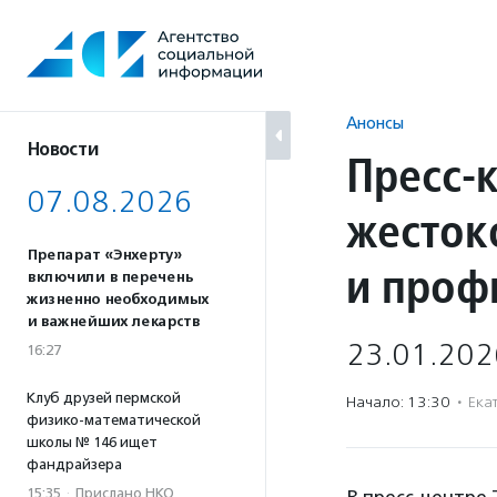
Перейти
к
содержанию
Анонсы
Новости
Пресс-
07.08.2026
жесток
Препарат «Энхерту»
и проф
включили в перечень
жизненно необходимых
и важнейших лекарств
23.01.202
16:27
Клуб друзей пермской
Начало: 13:30
·
Ека
физико-математической
школы № 146 ищет
фандрайзера
15:35
·
Прислано НКО