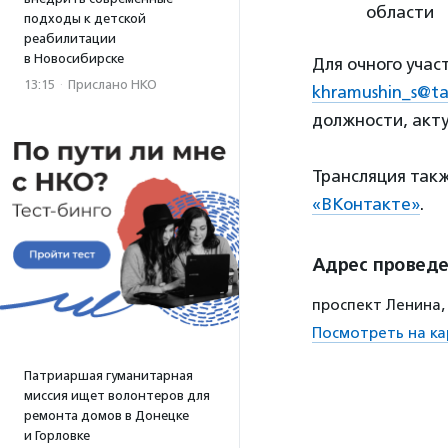
области
подходы к детской
реабилитации
в Новосибирске
Для очного участ
13:15
·
Прислано НКО
khramushin_s@tas
должности, акту
Трансляция такж
«ВКонтакте»
.
Адрес провед
проспект Ленина, 
Посмотреть на ка
Патриаршая гуманитарная
миссия ищет волонтеров для
ремонта домов в Донецке
и Горловке