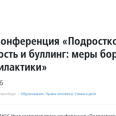
конференция «Подростк
ость и буллинг: меры бо
илактики»
6
теринбург
·
Образование
,
Права человека
,
Семья и дети