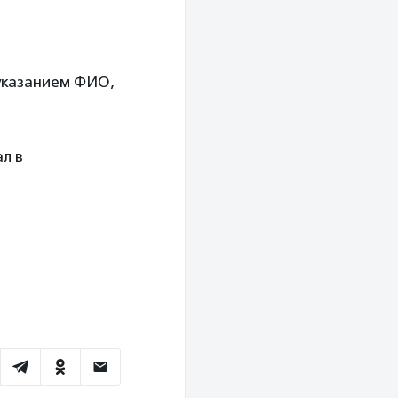
указанием ФИО,
л в