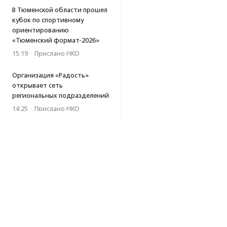
В Тюменской области прошел
кубок по спортивному
ориентированию
«Тюменский формат-2026»
15:19
·
Прислано НКО
Организация «Радость»
открывает сеть
региональных подразделений
14:25
·
Прислано НКО
Московский юбилейный забег
«Без границ» прошел в стиле
ретро
13:30
·
Прислано НКО
Совфед поддержал
инициативу о бесплатной
юридической помощи
сиротам старше 23 лет