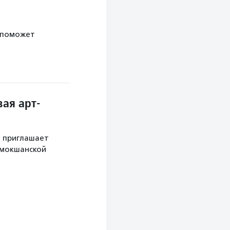
 поможет
ая арт-
й приглашает
 мокшанской