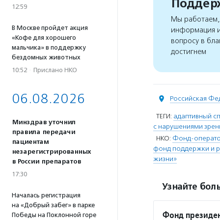
Поддерж
12:59
Мы работаем, 
В Москве пройдет акция
информация и
«Кофе для хорошего
вопросу в бла
мальчика» в поддержку
достигнем
бездомных животных
10:52
·
Прислано НКО
06.08.2026
Российская Фе
ТЕГИ:
адаптивный сп
Минздрав уточнил
с нарушениями зрен
правила передачи
НКО:
Фонд-оператор
пациентам
фонд поддержки и р
незарегистрированных
жизни»
в России препаратов
17:30
Узнайте боль
Началась регистрация
на «Добрый забег» в парке
Фонд президен
Победы на Поклонной горе