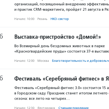
организаций, посвященный внедрению эффективны
и практик CRM-маркетинга, пройдет 21 августа в Р
Начало: 10:00
·
Рязань
·
НКО-сектор
6
Выставка-пристройство «Домой!»
Во Всемирный день бездомных животных в парке
«Красногвардейские пруды» состоится 37-я выстав
Начало: 12:00
·
Москва
·
Благотвори­тель­ность и доброволь­ч
6
Фестиваль «Серебряный фитнес» в 
Фестиваль «Серебряный фитнес 3.0» состоится 15 а
в Городском саду. Праздник станет итогом летнего
сезона: все лето на четырех…
Начало: 12:30
·
Ялуторовск
·
Старшее поколение