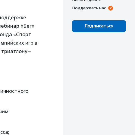
Поддержать нас
 поддержке
вебинар «Бег».
Подписаться
фонда «Спорт
мпийских игр в
 триатлону –
личностного
ячим
сса;