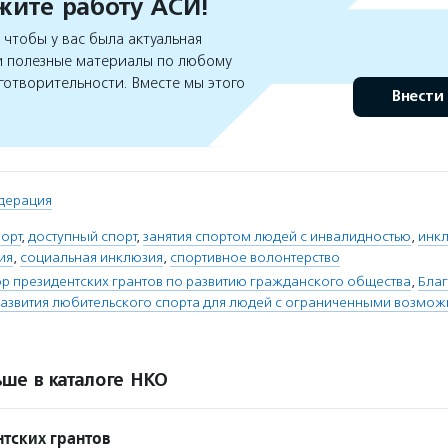
ите работу АСИ!
чтобы у вас была актуальная
 полезные материалы по любому
готворительности. Вместе мы этого
Внести
дерация
орт
,
доступный спорт
,
занятия спортом людей с инвалидностью
,
инкл
ия
,
социальная инклюзия
,
спортивное волонтерство
 президентских грантов по развитию гражданского общества
,
Бла
азвития любительского спорта для людей с ограниченными возмож
ше в каталоге НКО
тских грантов