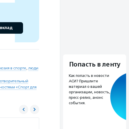
 вклад
Попасть в ленту
юзия в спорте
,
люди
Как попасть в новости
готворительный
АСИ? Пришлите
материал о вашей
ностями «Спорт для
организации, новость,
пресс-релиз, анонс
события.
Спорт для жизни