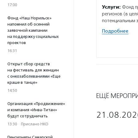
17:00
Услуги:
Фонд пр
регионов (в цел
Фонд «Наш Норильск»
потенциальным 
напомнил об осенней
заявочной кампании
Подробнее
на поддержку социальных
проектов
16:31
Открыт сбор средств
на фестиваль для женщин
с онкозаболеваниями «Еще
краше в танце»
14:50
ЕЩЁ МЕРОПР
Организация «Продвижение»
и компания «Инва-Титан»
21.08.202
будут сотрудничать
13:30
·
Прислано НКО
Пенсионеры Самарской