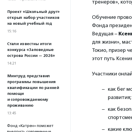
тренеров», кото
Проект «Школьный друг»
Обучение прово
открыл набор участников
на новый учебный год
Фонда президент
15:16
Ведущая –
Ксен
для жизни», мас
Стали известны итоги
Токио, призер ч
конкурса «Заповедные
острова России — 2026»
этот путь Ксени
14:21
Участники онлай
Минтруд представил
программы повышения
квалификации по ранней
как бег м
помощи
развития;
и сопровождаемому
проживанию
как безоп
13:45
спортсме
Фонд «Катрен» поможет
какие клю
внедрить современные