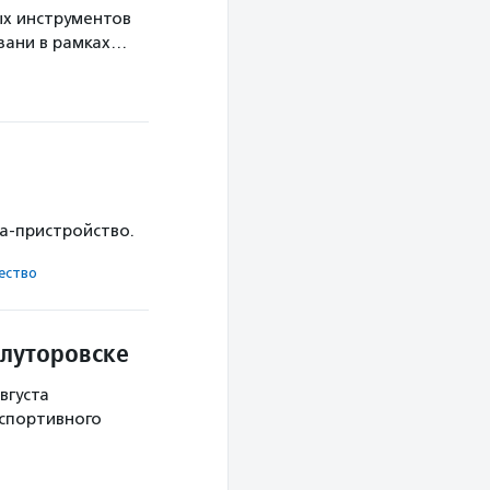
х инструментов
язани в рамках…
ка-пристройство.
ест­во
Ялуторовске
вгуста
 спортивного