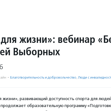
 для жизни»: вебинар «Б
ией Выборных
6
айн
·
Благотвори­тель­ность и доброволь­чест­во
,
Люди с инвалиднос
я жизни», развивающий доступность спорта для людей
 продолжает образовательную программу «Подготовк