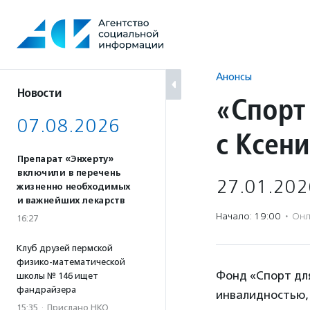
Перейти
к
содержанию
Анонсы
Новости
«Спорт
07.08.2026
с Ксен
Препарат «Энхерту»
включили в перечень
27.01.202
жизненно необходимых
и важнейших лекарств
Начало: 19:00
·
Онл
16:27
Клуб друзей пермской
физико-математической
Фонд «Спорт дл
школы № 146 ищет
фандрайзера
инвалидностью,
15:35
·
Прислано НКО