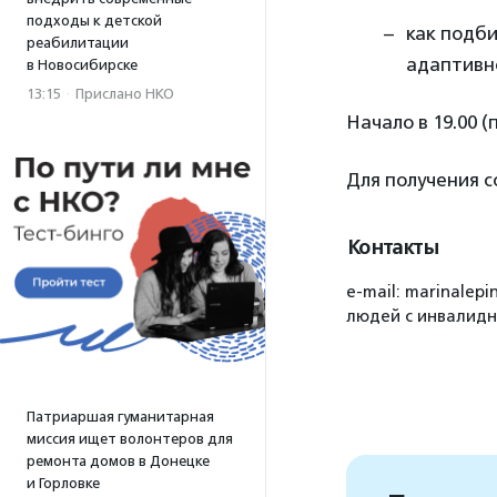
подходы к детской
как подби
реабилитации
адаптивно
в Новосибирске
13:15
·
Прислано НКО
Начало в 19.00 (
Для получения 
Контакты
e-mail: marinale
людей с инвалидн
Патриаршая гуманитарная
миссия ищет волонтеров для
ремонта домов в Донецке
и Горловке