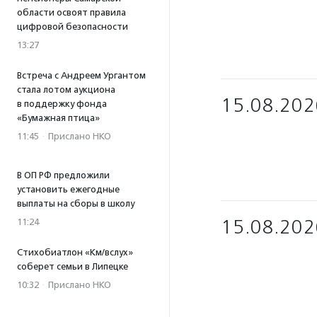
области освоят правила
цифровой безопасности
13:27
Встреча с Андреем Ургантом
стала лотом аукциона
15.08.202
в поддержку фонда
«Бумажная птица»
11:45
·
Прислано НКО
В ОП РФ предложили
установить ежегодные
выплаты на сборы в школу
15.08.202
11:24
Стихобиатлон «Км/вслух»
соберет семьи в Липецке
10:32
·
Прислано НКО