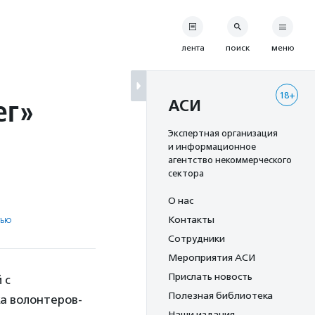
лента
поиск
меню
18+
ег»
АСИ
Экспертная организация
и информационное
агентство некоммерческого
сектора
О нас
тью
Контакты
Сотрудники
Мероприятия АСИ
Прислать новость
 с
Полезная библиотека
а волонтеров-
Наши издания