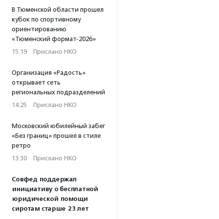
В Тюменской области прошел
кубок по спортивному
ориентированию
«Тюменский формат-2026»
15:19
·
Прислано НКО
Организация «Радость»
открывает сеть
региональных подразделений
14:25
·
Прислано НКО
Московский юбилейный забег
«Без границ» прошел в стиле
ретро
13:30
·
Прислано НКО
Совфед поддержал
инициативу о бесплатной
юридической помощи
сиротам старше 23 лет