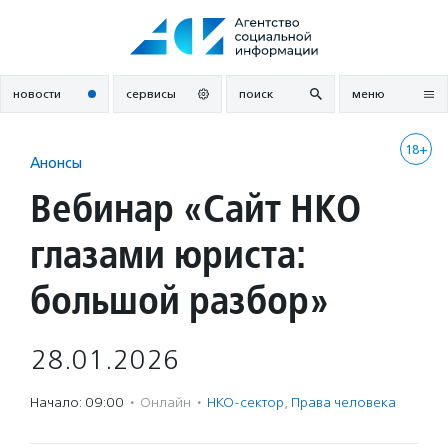
Перейти
к
содержанию
новости
сервисы
поиск
меню
18+
Анонсы
Вебинар «Сайт НКО
глазами юриста:
большой разбор»
28.01.2026
Начало: 09:00
·
Онлайн
·
НКО-сектор
,
Права человека