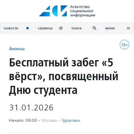
Перейти
к
содержанию
новости
сервисы
поиск
меню
18+
Анонсы
Бесплатный забег «5
вёрст», посвященный
Дню студента
31.01.2026
Начало: 09:00
·
Москва
·
Здоровье