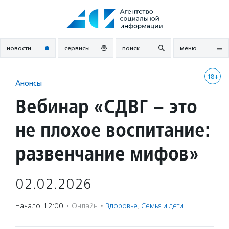
Перейти
к
содержанию
новости
сервисы
поиск
меню
18+
Анонсы
Вебинар «СДВГ – это
не плохое воспитание:
развенчание мифов»
02.02.2026
Начало: 12:00
·
Онлайн
·
Здоровье
,
Семья и дети