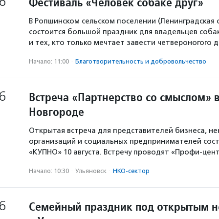
6
Фестиваль «Человек собаке друг»
В Ропшинском сельском поселении (Ленинградская 
состоится большой праздник для владельцев собак
и тех, кто только мечтает завести четвероногого д
Начало: 11:00
·
Благотвори­тель­ность и доброволь­чест­во
6
Встреча «Партнерство со смыслом» 
Новгороде
Открытая встреча для представителей бизнеса, н
организаций и социальных предпринимателей сост
«КУПНО» 10 августа. Встречу проводят «Профи-цен
Начало: 10:30
·
Ульяновск
·
НКО-сектор
6
Семейный праздник под открытым 