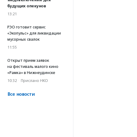
медзаключений для
будущих опекунов
13:21
РЭО готовит сервис
«Экопульс» для ликвидации
мусорных свалок
11:55
Открыт прием заявок
на фестиваль малого кино
«Рамка» в Нижнеудинске
10:32
·
Прислано НКО
Все новости