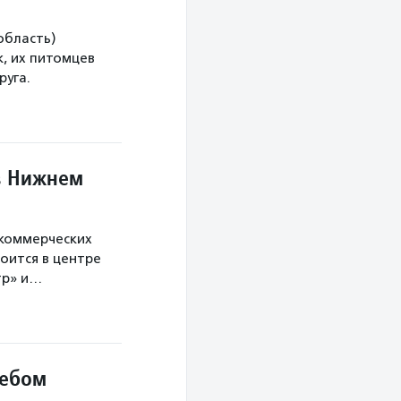
область)
, их питомцев
руга.
в Нижнем
екоммерческих
оится в центре
тр» и…
небом