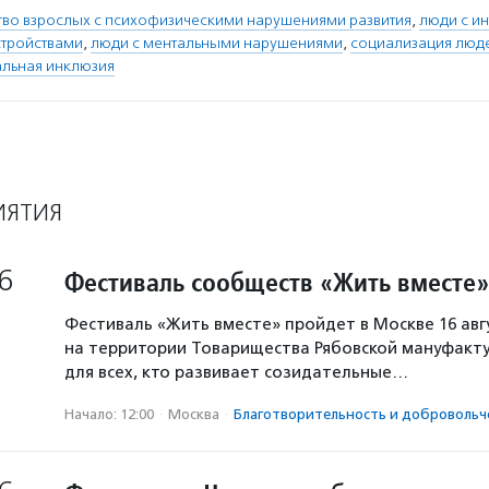
тво взрослых с психофизическими нарушениями развития
,
люди с и
стройствами
,
люди с ментальными нарушениями
,
социализация люд
льная инклюзия
ИЯТИЯ
6
Фестиваль сообществ «Жить вместе»
Фестиваль «Жить вместе» пройдет в Москве 16 авг
на территории Товарищества Рябовской мануфакту
для всех, кто развивает созидательные…
Начало: 12:00
·
Москва
·
Благотвори­тель­ность и доброволь­ч