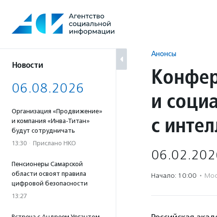
Перейти
к
содержанию
Анонсы
Новости
Конфер
06.08.2026
и соци
Организация «Продвижение»
с инте
и компания «Инва-Титан»
будут сотрудничать
13:30
·
Прислано НКО
06.02.202
Пенсионеры Самарской
области освоят правила
Начало: 10:00
·
Мос
цифровой безопасности
13:27
Встреча с Андреем Ургантом