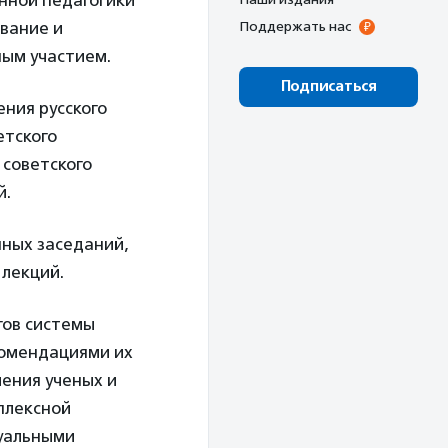
нной педагогики
вание и
Поддержать нас
ым участием.
Подписаться
ния русского
етского
 советского
й.
нных заседаний,
 лекций.
гов системы
комендациями их
ения ученых и
плексной
туальными