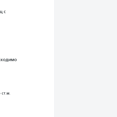
ц с
обходимо
 ст.м.