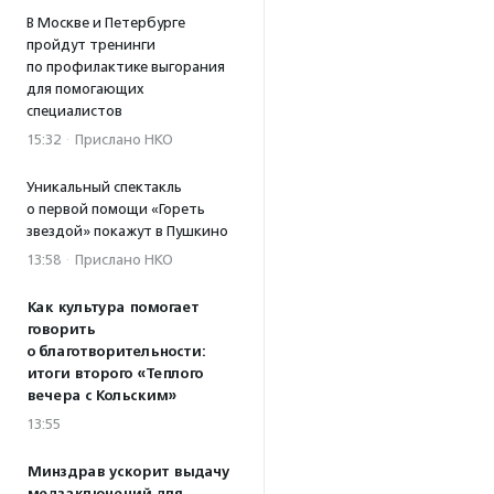
В Москве и Петербурге
пройдут тренинги
по профилактике выгорания
для помогающих
специалистов
15:32
·
Прислано НКО
Уникальный спектакль
о первой помощи «Гореть
звездой» покажут в Пушкино
13:58
·
Прислано НКО
Как культура помогает
говорить
о благотворительности:
итоги второго «Теплого
вечера с Кольским»
13:55
Минздрав ускорит выдачу