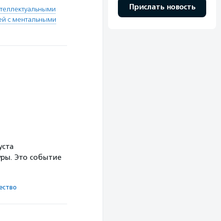
Прислать новость
нтеллектуальными
ей с ментальными
уста
ры. Это событие
ест­во