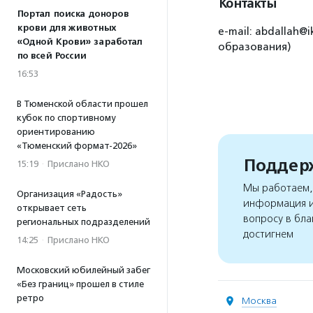
Контакты
Портал поиска доноров
крови для животных
e-mail: abdallah@
«Одной Крови» заработал
образования)
по всей России
16:53
В Тюменской области прошел
кубок по спортивному
ориентированию
«Тюменский формат-2026»
Поддерж
15:19
·
Прислано НКО
Мы работаем, 
Организация «Радость»
информация и
открывает сеть
вопросу в бла
региональных подразделений
достигнем
14:25
·
Прислано НКО
Московский юбилейный забег
«Без границ» прошел в стиле
ретро
Москва