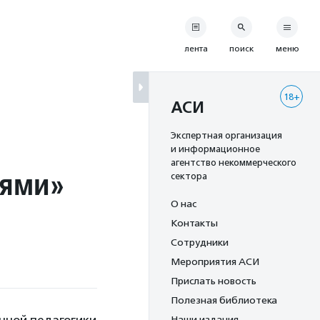
лента
поиск
меню
18+
АСИ
Экспертная организация
и информационное
агентство некоммерческого
иями»
сектора
О нас
Контакты
Сотрудники
Мероприятия АСИ
Прислать новость
Полезная библиотека
Наши издания