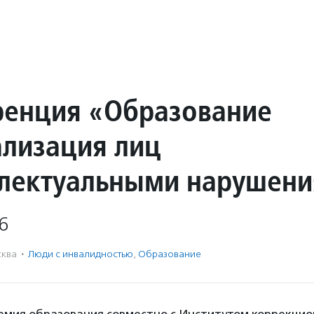
енция «Образование
ализация лиц
ллектуальными нарушен
6
ква
·
Люди с инвалидностью
,
Образование