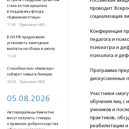
Российская ака
стала лотом аукциона
проводит Всеро
в поддержку фонда
социализация л
«Бумажная птица»
11:45
·
Прислано НКО
Конференция пр
В ОП РФ предложили
педагога и псих
установить ежегодные
психиатра и деф
выплаты на сборы в школу
психолога и деф
11:24
Стихобиатлон «Км/вслух»
Программа пред
соберет семьи в Липецке
дискуссионных п
10:32
·
Прислано НКО
Участники смогу
05.08.2026
обучения лиц с
учеников и пос
Автовладельцы Камчатки
практиков, обс
могут получить стикеры
о правилах добрососедства
реабилитации и 