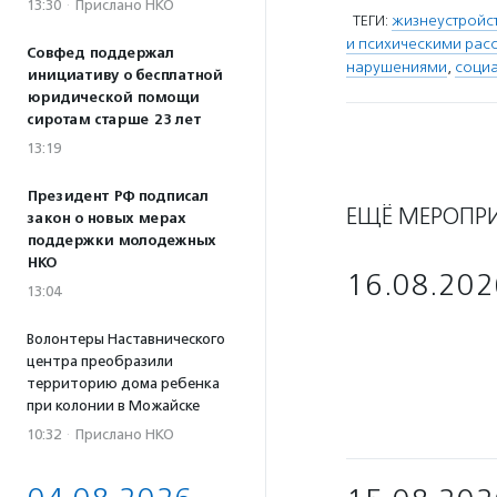
13:30
·
Прислано НКО
ТЕГИ:
жизнеустройс
и психическими рас
Совфед поддержал
нарушениями
,
социа
инициативу о бесплатной
юридической помощи
сиротам старше 23 лет
13:19
Президент РФ подписал
ЕЩЁ МЕРОПР
закон о новых мерах
поддержки молодежных
НКО
16.08.202
13:04
Волонтеры Наставнического
центра преобразили
территорию дома ребенка
при колонии в Можайске
10:32
·
Прислано НКО