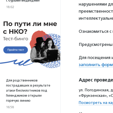
с бурыми медведями
нарушениями дл
18:02
преемственности
интеллектуальн
Ознакомиться с
Предусмотрены 
Для посещения 
заполнить форм
Адрес провед
Для родственников
пострадавших в результате
ул. Погодинская, 
атаки беспилотников под
«Фрунзенская», «
Геленджиком открыли
горячую линию
Посмотреть на ка
16:58