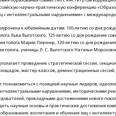
демия образования совместно с Институтом коррекцио
ссийскую научно-практическую конференцию «Образо
иц с интеллектуальными нарушениями» с международн
иурочена к юбилейным датам: 130-летию со дня рожде
олога Льва Выготского, 125-летию со дня рождения сов
ектолога Марии Певзнер, 120-летию со дня рождения
ектолога, ученицы Л. С. Выготского Натальи Морозово
полагает проведение стратегической сессии, секцио
лощадок, мастер-классов, демонстрационных сессий,
т познакомиться с позицией научных лидеров, идеоло
 интеллектуальными нарушениями, методическими ре
ледователей, прикладными достижениями нового покол
удить научные основы и практические достижения ком
образования, воспитания и обучения лиц с интеллек