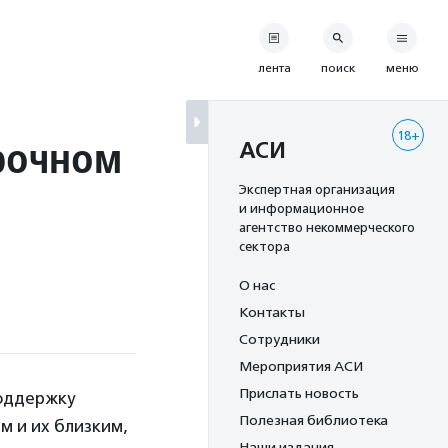
лента
поиск
меню
18+
срочном
АСИ
Экспертная организация
и информационное
агентство некоммерческого
сектора
О нас
Контакты
Сотрудники
Мероприятия АСИ
Прислать новость
поддержку
Полезная библиотека
м и их близким,
Наши издания