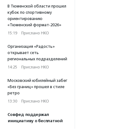
В Тюменской области прошел
кубок по спортивному
ориентированию
«Тюменский формат-2026»
15:19
·
Прислано НКО
Организация «Радость»
открывает сеть
региональных подразделений
14:25
·
Прислано НКО
Московский юбилейный забег
«Без границ» прошел в стиле
ретро
13:30
·
Прислано НКО
Совфед поддержал
инициативу о бесплатной
юридической помощи
сиротам старше 23 лет