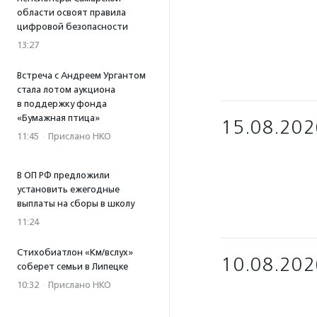
области освоят правила
цифровой безопасности
13:27
Встреча с Андреем Ургантом
стала лотом аукциона
в поддержку фонда
«Бумажная птица»
15.08.202
11:45
·
Прислано НКО
В ОП РФ предложили
установить ежегодные
выплаты на сборы в школу
11:24
Стихобиатлон «Км/вслух»
10.08.202
соберет семьи в Липецке
10:32
·
Прислано НКО