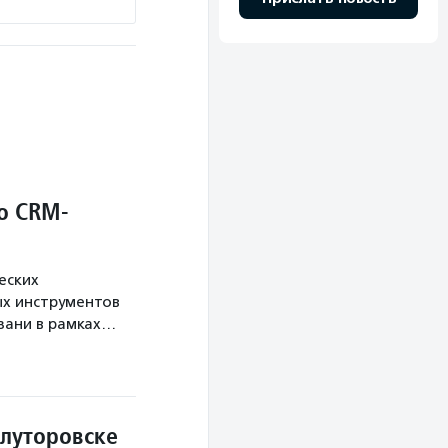
о CRM-
еских
х инструментов
язани в рамках…
Ялуторовске