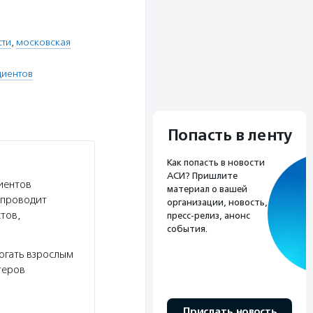
сти
,
московская
циентов
Попасть в ленту
Как попасть в новости
АСИ? Пришлите
иентов
материал о вашей
 проводит
организации, новость,
тов,
пресс-релиз, анонс
события.
огать взрослым
теров
Прислать новость