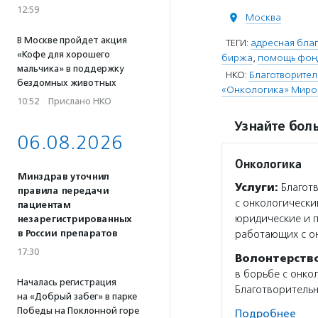
12:59
Москва
В Москве пройдет акция
ТЕГИ:
адресная благ
«Кофе для хорошего
биржа
,
помощь фон
мальчика» в поддержку
НКО:
Благотворител
бездомных животных
«Онкологика» Миро
10:52
·
Прислано НКО
Узнайте боль
06.08.2026
Онкологика
Минздрав уточнил
Услуги:
Благотв
правила передачи
с онкологически
пациентам
юридические и п
незарегистрированных
в России препаратов
работающих с о
17:30
Волонтерств
в борьбе с онко
Началась регистрация
Благотворитель
на «Добрый забег» в парке
Победы на Поклонной горе
Подробнее