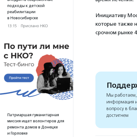
подходы к детской
реабилитации
Инициативу Мос
в Новосибирске
которые также н
13:15
·
Прислано НКО
срочном рынке 4
Поддерж
Мы работаем, 
информация и
вопросу в бла
Патриаршая гуманитарная
достигнем
миссия ищет волонтеров для
ремонта домов в Донецке
и Горловке