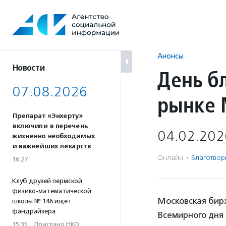
Перейти
к
содержанию
Анонсы
Новости
День б
07.08.2026
рынке 
Препарат «Энхерту»
включили в перечень
04.02.202
жизненно необходимых
и важнейших лекарств
Онлайн
·
Благотвори
16:27
Клуб друзей пермской
физико-математической
Московская бир
школы № 146 ищет
фандрайзера
Всемирного дня 
15:35
·
Прислано НКО