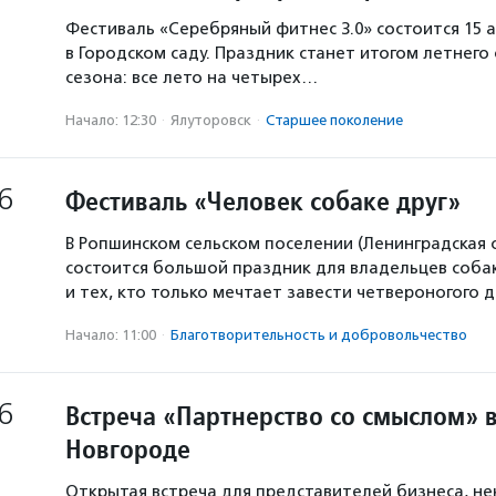
Фестиваль «Серебряный фитнес 3.0» состоится 15 а
в Городском саду. Праздник станет итогом летнего
сезона: все лето на четырех…
Начало: 12:30
·
Ялуторовск
·
Старшее поколение
6
Фестиваль «Человек собаке друг»
В Ропшинском сельском поселении (Ленинградская 
состоится большой праздник для владельцев собак
и тех, кто только мечтает завести четвероногого д
Начало: 11:00
·
Благотвори­тель­ность и доброволь­чест­во
6
Встреча «Партнерство со смыслом» 
Новгороде
Открытая встреча для представителей бизнеса, н