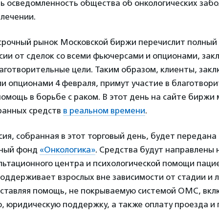
ь осведомленность общества об онкологических забо
 лечении.
 срочный рынок Московской биржи перечислит полный
сии от сделок со всеми фьючерсами и опционами, зак
лаготворительные цели. Таким образом, клиенты, зак
и опционами 4 февраля, примут участие в благотвори
помощь в борьбе с раком. В этот день на сайте биржи
ранных средств
в реальном времени
.
ия, собранная в этот торговый день, будет передана 
ьный фонд
«Онкологика»
. Средства будут направлены
льтационного центра и психологической помощи пацие
оддерживает взрослых вне зависимости от стадии и 
оставляя помощь, не покрываемую системой ОМС, вкл
, юридическую поддержку, а также оплату проезда и