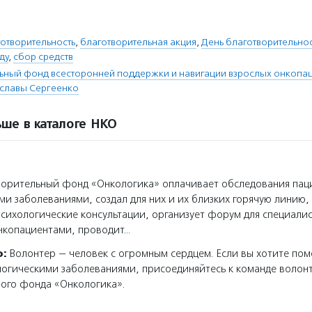
отворительность
,
благотворительная акция
,
День благотворительно
ду
,
сбор средств
ьный фонд всесторонней поддержки и навигации взрослых онкопа
славы Сергеенко
ше в каталоге НКО
орительный фонд «Онкологика» оплачивает обследования пац
ми заболеваниями, создал для них и их близких горячую линию,
сихологические консультации, организует форум для специалис
нкопациентами, проводит…
о:
Волонтер — человек с огромным сердцем. Если вы хотите пом
логическими заболеваниями, присоединяйтесь к команде волон
ного фонда «Онкологика».