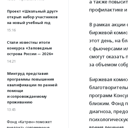
а также повысит
профилактике и
Проект «Школьный друг»
открыл набор участников
на новый учебный год
В рамках акции
15:16
биржевой комис
этот день, на б
Стали известны итоги
с фьючерсами ил
конкурса «Заповедные
острова России — 2026»
смогут оказать 
14:21
за объемом соб
Минтруд представил
Биржевая комисс
программы повышения
квалификации по ранней
благотворител
помощи
программ Консу
и сопровождаемому
проживанию
близким. Фонд п
13:45
диагноза, пред
психологическую
Фонд «Катрен» поможет
время лечения.
внедрить современные