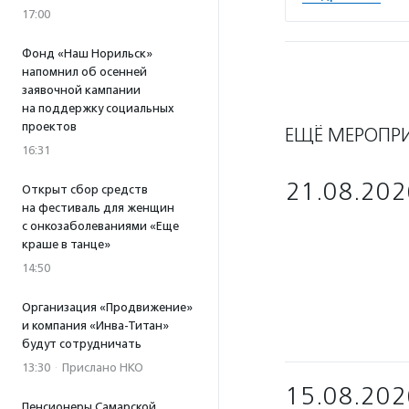
17:00
Фонд «Наш Норильск»
напомнил об осенней
заявочной кампании
на поддержку социальных
проектов
ЕЩЁ МЕРОПР
16:31
21.08.202
Открыт сбор средств
на фестиваль для женщин
с онкозаболеваниями «Еще
краше в танце»
14:50
Организация «Продвижение»
и компания «Инва-Титан»
будут сотрудничать
13:30
·
Прислано НКО
15.08.202
Пенсионеры Самарской