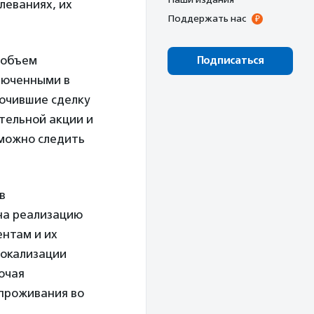
леваниях, их
Поддержать нас
 объем
Подписаться
люченными в
лючившие сделку
тельной акции и
 можно следить
в
 на реализацию
нтам и их
локализации
ючая
 проживания во