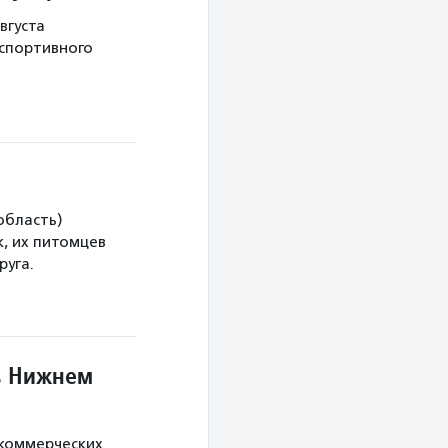
вгуста
 спортивного
область)
, их питомцев
руга.
в Нижнем
екоммерческих