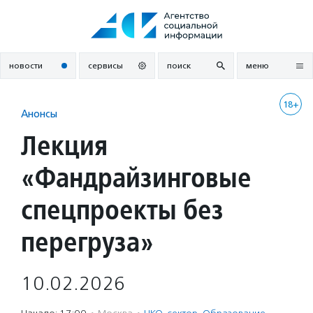
Перейти
к
содержанию
новости
сервисы
поиск
меню
18+
Анонсы
Лекция
«Фандрайзинговые
спецпроекты без
перегруза»
10.02.2026