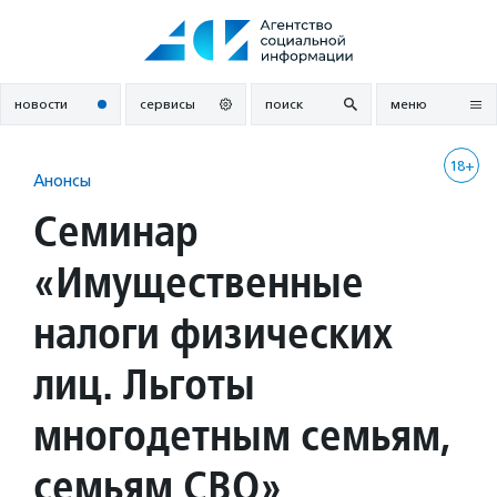
Перейти
к
содержанию
новости
сервисы
поиск
меню
18+
Анонсы
Семинар
«Имущественные
налоги физических
лиц. Льготы
многодетным семьям,
семьям СВО»