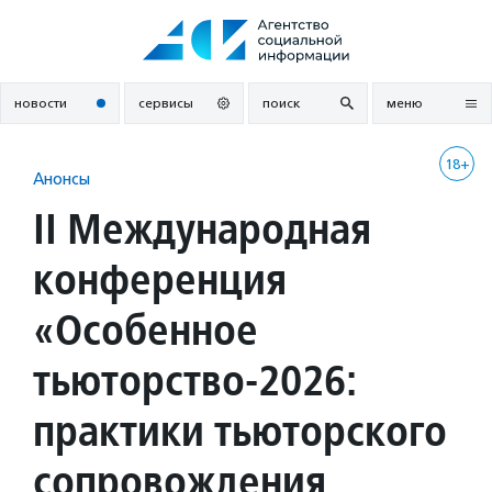
Перейти
к
содержанию
новости
сервисы
поиск
меню
18+
Анонсы
II Международная
конференция
«Особенное
тьюторство-2026:
практики тьюторского
сопровождения