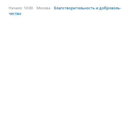
Начало: 10:00
·
Москва
·
Благотвори­тель­ность и доброволь­
чест­во