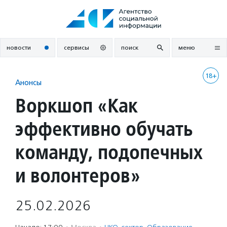
Перейти
к
содержанию
новости
сервисы
поиск
меню
18+
Анонсы
Воркшоп «Как
эффективно обучать
команду, подопечных
и волонтеров»
25.02.2026