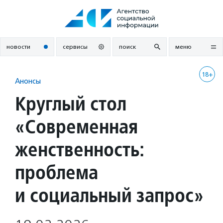
Перейти
к
содержанию
новости
сервисы
поиск
меню
18+
Анонсы
Круглый стол
«Современная
женственность:
проблема
и социальный запрос»