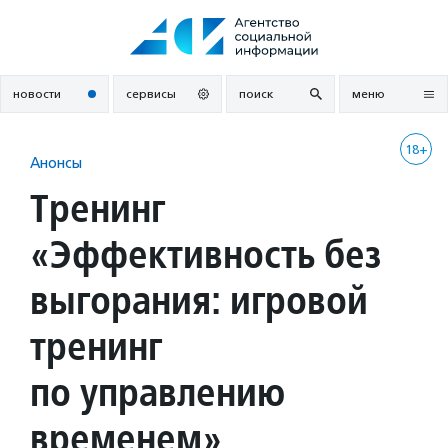
Перейти
к
содержанию
новости
сервисы
поиск
меню
18+
Анонсы
Тренинг
«Эффективность без
выгорания: игровой
тренинг
по управлению
временем»