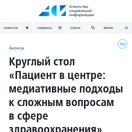
Перейти
к
содержанию
новости
сервисы
поиск
меню
18+
Анонсы
Круглый стол
«Пациент в центре:
медиативные подходы
к сложным вопросам
в сфере
здравоохранения»