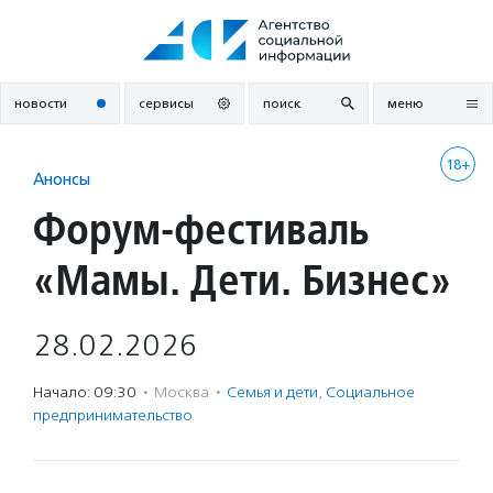
Перейти
к
содержанию
новости
сервисы
поиск
меню
18+
Анонсы
Форум-фестиваль
«Мамы. Дети. Бизнес»
28.02.2026
Начало: 09:30
·
Москва
·
Семья и дети
,
Социальное
предпри­нима­тель­ство