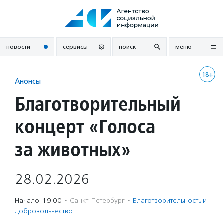
Перейти
к
содержанию
новости
сервисы
поиск
меню
18+
Анонсы
Благотворительный
концерт «Голоса
за животных»
28.02.2026
Начало: 19:00
·
Санкт-Петербург
·
Благотвори­тель­ность и
доброволь­чест­во