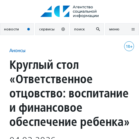
Перейти
к
содержанию
новости
сервисы
поиск
меню
18+
Анонсы
Круглый стол
«Ответственное
отцовство: воспитание
и финансовое
обеспечение ребенка»