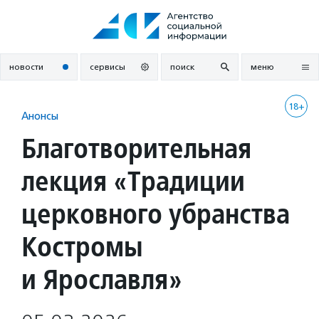
Перейти
к
содержанию
новости
сервисы
поиск
меню
18+
Анонсы
Благотворительная
лекция «Традиции
церковного убранства
Костромы
и Ярославля»