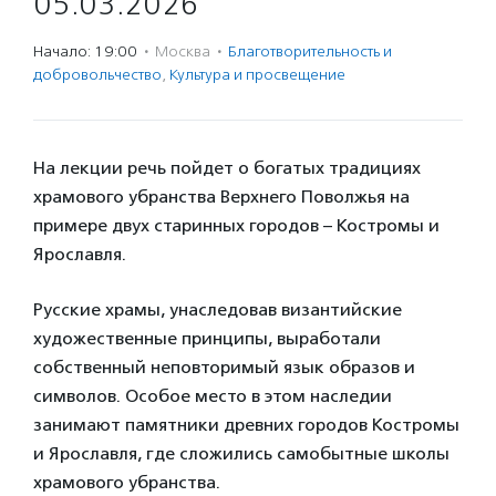
05.03.2026
Начало: 19:00
·
Москва
·
Благотвори­тель­ность и
доброволь­чест­во
,
Культура и просвещение
На лекции речь пойдет о богатых традициях
храмового убранства Верхнего Поволжья на
примере двух старинных городов – Костромы и
Ярославля.
Русские храмы, унаследовав византийские
художественные принципы, выработали
собственный неповторимый язык образов и
символов. Особое место в этом наследии
занимают памятники древних городов Костромы
и Ярославля, где сложились самобытные школы
храмового убранства.