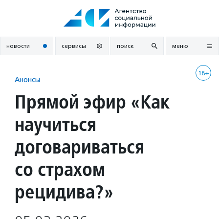
Перейти
к
содержанию
новости
сервисы
поиск
меню
18+
Анонсы
Прямой эфир «Как
научиться
договариваться
со страхом
рецидива?»