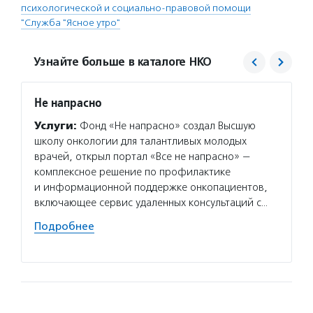
психологической и социально-правовой помощи
"Служба "Ясное утро"
Узнайте больше в каталоге НКО
Не напрасно
Служб
Услуги:
Фонд «Не напрасно» создал Высшую
Услуг
школу онкологии для талантливых молодых
Всерос
врачей, открыл портал «Все не напрасно» —
онкобо
комплексное решение по профилактике
консул
и информационной поддержке онкопациентов,
прогр
включающее сервис удаленных консультаций с…
профес
навыко
Подробнее
Подро