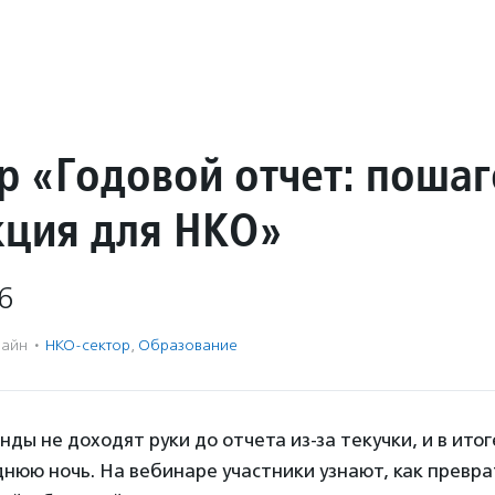
р «Годовой отчет: поша
кция для НКО»
6
айн
·
НКО-сектор
,
Образование
нды не доходят руки до отчета из-за текучки, и в ито
днюю ночь. На вебинаре участники узнают, как превр