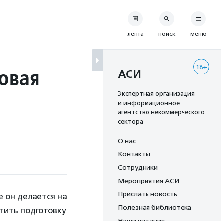
лента
поиск
меню
18+
говая
АСИ
Экспертная организация
и информационное
агентство некоммерческого
сектора
О нас
Контакты
Сотрудники
Мероприятия АСИ
Прислать новость
ге он делается на
Полезная библиотека
атить подготовку
Наши издания