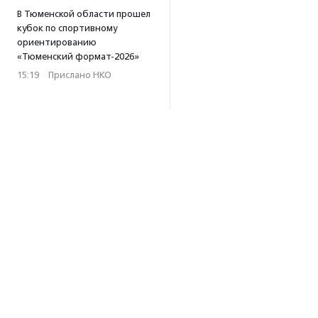
В Тюменской области прошел
кубок по спортивному
ориентированию
«Тюменский формат-2026»
15:19
·
Прислано НКО
Организация «Радость»
открывает сеть
региональных подразделений
14:25
·
Прислано НКО
Московский юбилейный забег
«Без границ» прошел в стиле
ретро
13:30
·
Прислано НКО
Совфед поддержал
инициативу о бесплатной
юридической помощи
сиротам старше 23 лет