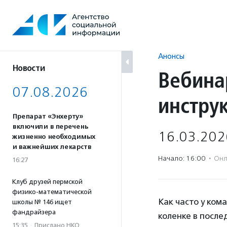
Перейти
к
содержанию
Анонсы
Новости
Вебина
07.08.2026
инстру
Препарат «Энхерту»
включили в перечень
16.03.202
жизненно необходимых
и важнейших лекарств
Начало: 16:00
·
Онл
16:27
Клуб друзей пермской
физико-математической
Как часто у кома
школы № 146 ищет
фандрайзера
коленке в после
15:35
·
Прислано НКО