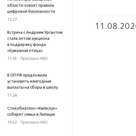
области освоят правила
цифровой безопасности
13:27
11.08.202
Встреча с Андреем Ургантом
стала лотом аукциона
в поддержку фонда
«Бумажная птица»
11:45
·
Прислано НКО
В ОП РФ предложили
установить ежегодные
выплаты на сборы в школу
11:24
Стихобиатлон «Км/вслух»
соберет семьи в Липецке
10:32
·
Прислано НКО