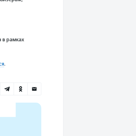
 в рамках
ся
.