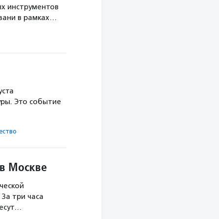
х инструментов
язани в рамках…
уста
ры. Это событие
ест­во
 в Москве
ческой
За три часа
несут…