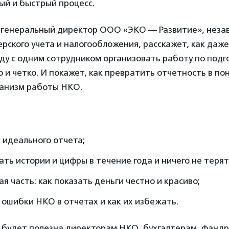
ый и быстрый процесс.
, генеральный директор ООО «ЭКО — Развитие», неза
ерского учета и налогообложения, расскажет, как даж
у с одним сотрудником организовать работу по подг
 и четко. И покажет, как превратить отчетность в по
анизм работы НКО.
 идеального отчета;
ать истории и цифры в течение года и ничего не терят
я часть: как показать деньги честно и красиво;
ошибки НКО в отчетах и как их избежать.
 будет полезна директорам НКО, бухгалтерам, фанд