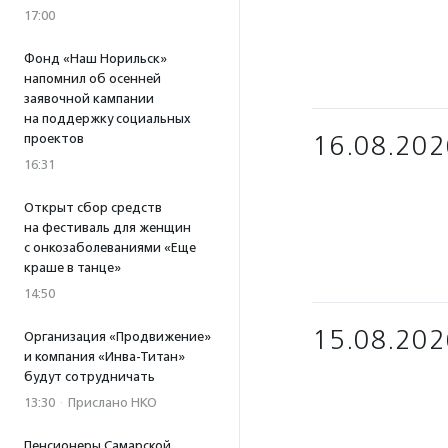
17:00
Фонд «Наш Норильск»
напомнил об осенней
заявочной кампании
на поддержку социальных
16.08.202
проектов
16:31
Открыт сбор средств
на фестиваль для женщин
с онкозаболеваниями «Еще
краше в танце»
14:50
15.08.202
Организация «Продвижение»
и компания «Инва-Титан»
будут сотрудничать
13:30
·
Прислано НКО
Пенсионеры Самарской