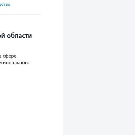
ест­во
й области
в сфере
егионального