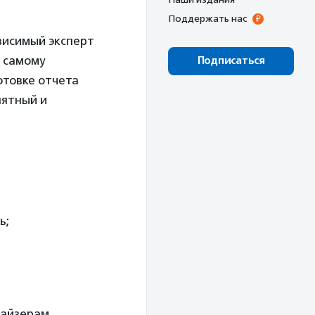
Поддержать нас
висимый эксперт
е самому
Подписаться
отовке отчета
нятный и
ь;
райзерам,