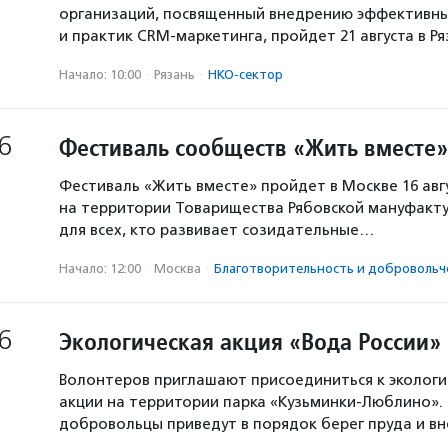
организаций, посвященный внедрению эффективны
и практик CRM-маркетинга, пройдет 21 августа в Р
Начало: 10:00
·
Рязань
·
НКО-сектор
6
Фестиваль сообществ «Жить вместе»
Фестиваль «Жить вместе» пройдет в Москве 16 авг
на территории Товарищества Рябовской мануфакту
для всех, кто развивает созидательные…
Начало: 12:00
·
Москва
·
Благотвори­тель­ность и доброволь­ч
6
Экологическая акция «Вода России»
Волонтеров приглашают присоединиться к экологи
акции на территории парка «Кузьминки-Люблино». 
добровольцы приведут в порядок берег пруда и в