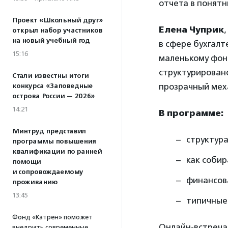
отчета в понятн
Проект «Школьный друг»
Елена Чуприк
открыл набор участников
на новый учебный год
в сфере бухгалт
15:16
маленькому фонд
структурировано
Стали известны итоги
прозрачный мех
конкурса «Заповедные
острова России — 2026»
14:21
В программе:
Минтруд представил
структура
программы повышения
квалификации по ранней
как собир
помощи
и сопровождаемому
финансова
проживанию
13:45
типичные 
Фонд «Катрен» поможет
Онлайн-встреча
внедрить современные