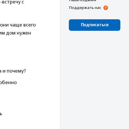
-встречу с
Поддержать нас
 они чаще всего
Подписаться
 им дом нужен
а и почему?
собенно
ь