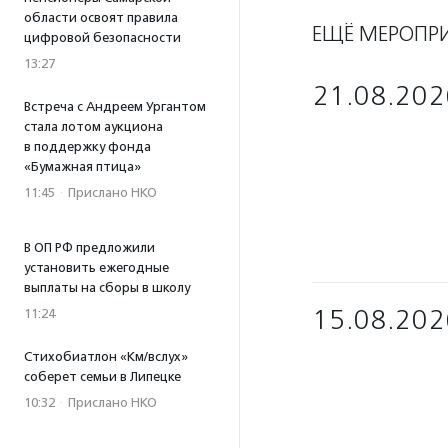
области освоят правила
ЕЩЁ МЕРОПР
цифровой безопасности
13:27
21.08.202
Встреча с Андреем Ургантом
стала лотом аукциона
в поддержку фонда
«Бумажная птица»
11:45
·
Прислано НКО
В ОП РФ предложили
установить ежегодные
выплаты на сборы в школу
15.08.202
11:24
Стихобиатлон «Км/вслух»
соберет семьи в Липецке
10:32
·
Прислано НКО