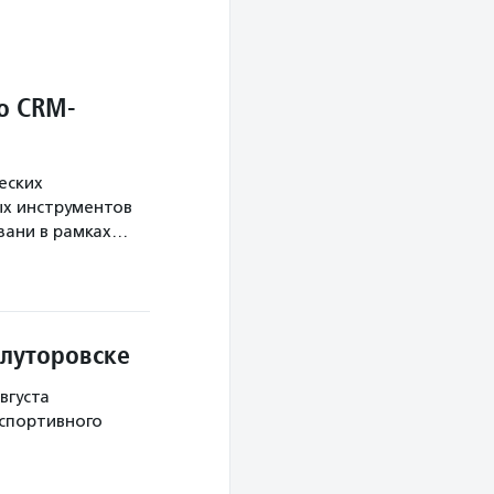
о CRM-
еских
х инструментов
язани в рамках…
Ялуторовске
вгуста
 спортивного