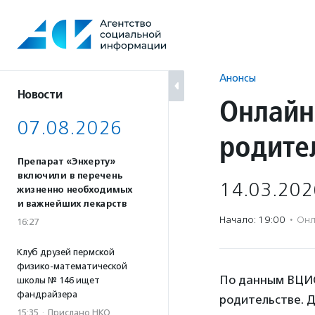
Перейти
к
содержанию
Анонсы
Новости
Онлайн
07.08.2026
родите
Препарат «Энхерту»
включили в перечень
14.03.202
жизненно необходимых
и важнейших лекарств
Начало: 19:00
·
Онл
16:27
Клуб друзей пермской
физико-математической
По данным ВЦИО
школы № 146 ищет
фандрайзера
родительстве. Дл
15:35
·
Прислано НКО