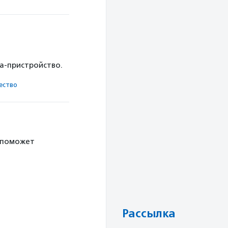
ка-пристройство.
ест­во
 поможет
Рассылка