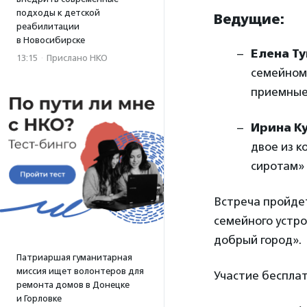
подходы к детской
Ведущие:
реабилитации
в Новосибирске
Елена Т
13:15
·
Прислано НКО
семейному
приемные
Ирина К
двое из 
сиротам»
Встреча пройде
семейного устр
добрый город».
Патриаршая гуманитарная
миссия ищет волонтеров для
Участие бесплат
ремонта домов в Донецке
и Горловке