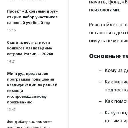
начать, фонд «
психологами.
Проект «Школьный друг»
открыл набор участников
на новый учебный год
Речь пойдет о п
15:16
остаются в детс
ничуть не меньш
Стали известны итоги
конкурса «Заповедные
острова России — 2026»
Основные т
14:21
Кому из д
Минтруд представил
программы повышения
Как меняе
квалификации по ранней
подростка
помощи
и сопровождаемому
Как помоч
проживанию
13:45
Какую по
детям‑си
Фонд «Катрен» поможет
внедрить современные