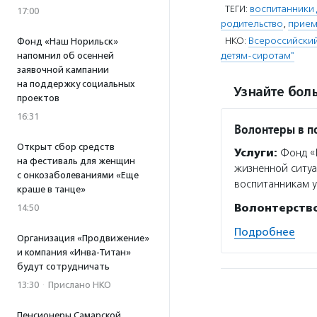
ТЕГИ:
воспитанники 
17:00
родительство
,
прием
НКО:
Всероссийский
Фонд «Наш Норильск»
детям-сиротам"
напомнил об осенней
заявочной кампании
на поддержку социальных
Узнайте боль
проектов
16:31
Волонтеры в 
Открыт сбор средств
Услуги:
Фонд «В
на фестиваль для женщин
жизненной ситуа
с онкозаболеваниями «Еще
воспитанникам у
краше в танце»
Волонтерств
14:50
Подробнее
Организация «Продвижение»
и компания «Инва-Титан»
будут сотрудничать
13:30
·
Прислано НКО
Пенсионеры Самарской