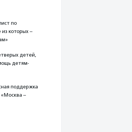
лист по
 из которых –
ам»
четверых детей,
мощь детям-
ксная поддержка
 «Москва –