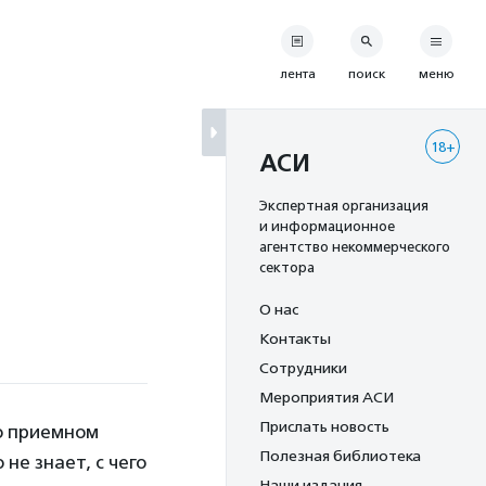
лента
поиск
меню
18+
АСИ
Экспертная организация
и информационное
агентство некоммерческого
сектора
О нас
Контакты
Сотрудники
Мероприятия АСИ
Прислать новость
о приемном
Полезная библиотека
не знает, с чего
Наши издания