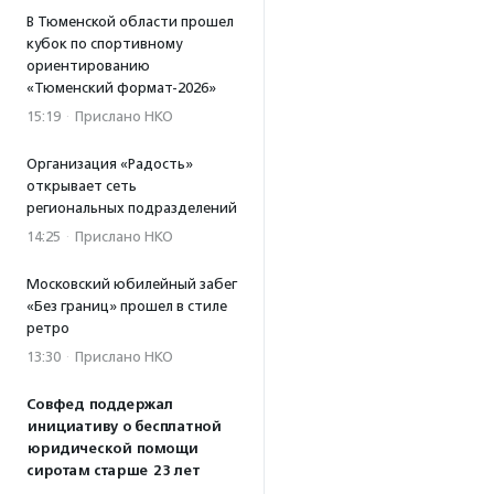
В Тюменской области прошел
кубок по спортивному
ориентированию
«Тюменский формат-2026»
15:19
·
Прислано НКО
Организация «Радость»
открывает сеть
региональных подразделений
14:25
·
Прислано НКО
Московский юбилейный забег
«Без границ» прошел в стиле
ретро
13:30
·
Прислано НКО
Совфед поддержал
инициативу о бесплатной
юридической помощи
сиротам старше 23 лет