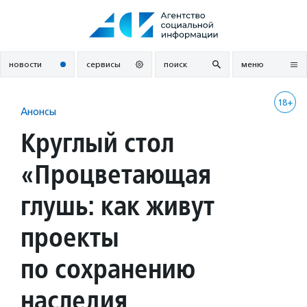
Перейти
к
содержанию
новости
сервисы
поиск
меню
18+
Анонсы
Круглый стол
«Процветающая
глушь: как живут
проекты
по сохранению
наследия