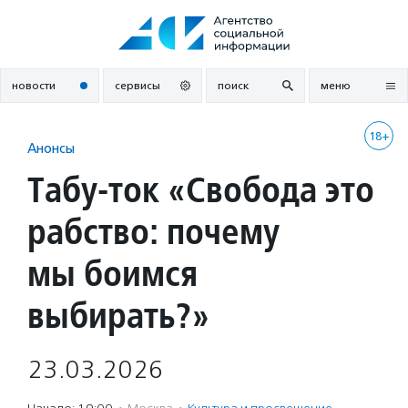
Перейти
к
содержанию
новости
сервисы
поиск
меню
18+
Анонсы
Табу-ток «Свобода это
рабство: почему
мы боимся
выбирать?»
23.03.2026