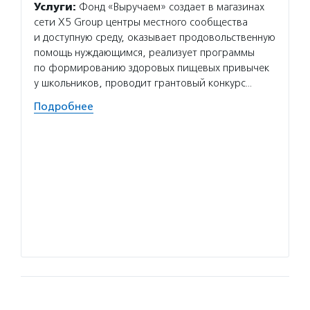
Услуги:
Фонд «Выручаем» создает в магазинах
Услуг
сети Х5 Group центры местного сообщества
органи
и доступную среду, оказывает продовольственную
посвящ
помощь нуждающимся, реализует программы
архите
по формированию здоровых пищевых привычек
истори
у школьников, проводит грантовый конкурс…
творче
по тол
Подробнее
Волон
толера
участи
культу
меропр
концер
програ
Подро