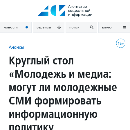
Перейти
к
содержанию
новости
сервисы
поиск
меню
18+
Анонсы
Круглый стол
«Молодежь и медиа:
могут ли молодежные
СМИ формировать
информационную
политику