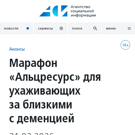
Перейти
к
содержанию
новости
сервисы
поиск
меню
18+
Анонсы
Марафон
«Альцресурс» для
ухаживающих
за близкими
с деменцией