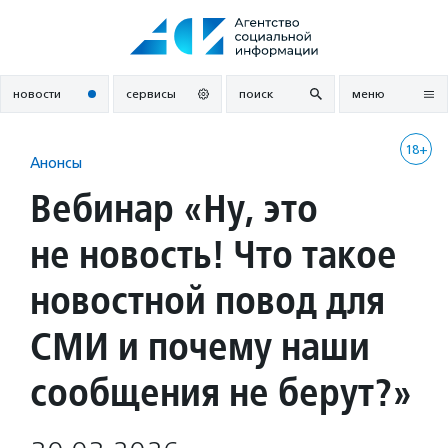
Перейти
к
содержанию
новости
сервисы
поиск
меню
18+
Анонсы
Вебинар «Ну, это
не новость! Что такое
новостной повод для
СМИ и почему наши
сообщения не берут?»