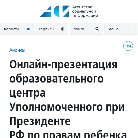
Перейти
к
содержанию
новости
сервисы
поиск
меню
18+
Анонсы
Онлайн-презентация
образовательного
центра
Уполномоченного при
Президенте
РФ по правам ребенка