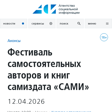
Перейти
к
содержанию
новости
сервисы
поиск
меню
18+
Анонсы
Фестиваль
самостоятельных
авторов и книг
самиздата «САМИ»
12.04.2026