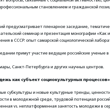
ят вопросы, связанные с социальной активностью, ц
профессиональным становлением и гражданской пози
ий предусматривает пленарное заседание, тематиче
ательский семинар и презентация монографии «Как и
ния в СССР: опыт самарской социологической лабора
едании примут участие ведущие российские ученые в
ары, Санкт-Петербурга и других научных центров.
дежь как субъект социокультурных процессов»
ые субкультуры и новые культурные тренды, ценности
ости в молодежной среде, трудовой потенциал росси
енная vs. неплатформенная занятость молодежи в се