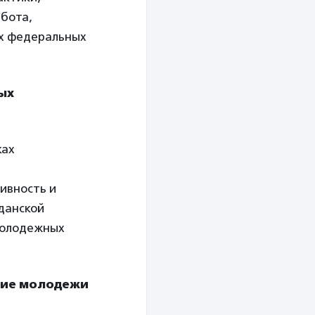
бота,
ах федеральных
ых
ках
ивность и
данской
молодежных
ние молодежи