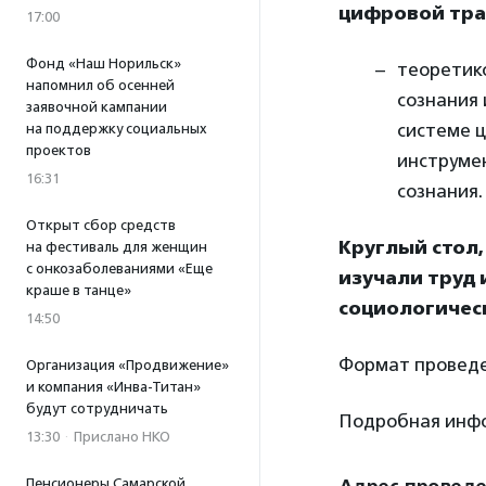
цифровой тра
17:00
Фонд «Наш Норильск»
теоретик
напомнил об осенней
сознания 
заявочной кампании
системе 
на поддержку социальных
проектов
инструмен
16:31
сознания.
Открыт сбор средств
Круглый стол
на фестиваль для женщин
с онкозаболеваниями «Еще
изучали труд 
краше в танце»
социологичес
14:50
Формат проведе
Организация «Продвижение»
и компания «Инва-Титан»
будут сотрудничать
Подробная инф
13:30
·
Прислано НКО
Пенсионеры Самарской