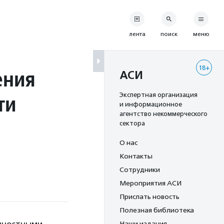
лента
поиск
меню
18+
ения
АСИ
ти
Экспертная организация
и информационное
агентство некоммерческого
сектора
О нас
Контакты
Сотрудники
Мероприятия АСИ
Прислать новость
Полезная библиотека
Наши издания