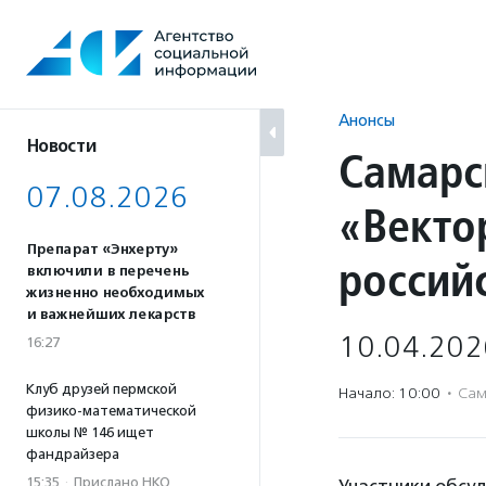
Перейти
к
содержанию
Анонсы
Новости
Самарс
07.08.2026
«Векто
Препарат «Энхерту»
россий
включили в перечень
жизненно необходимых
и важнейших лекарств
10.04.202
16:27
Клуб друзей пермской
Начало: 10:00
·
Сам
физико-математической
школы № 146 ищет
фандрайзера
15:35
·
Прислано НКО