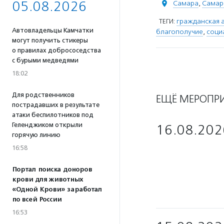
05.08.2026
Самара
,
Самар
ТЕГИ:
гражданская а
Автовладельцы Камчатки
благополучие
,
соци
могут получить стикеры
о правилах добрососедства
с бурыми медведями
18:02
Для родственников
ЕЩЁ МЕРОПР
пострадавших в результате
атаки беспилотников под
Геленджиком открыли
16.08.202
горячую линию
16:58
Портал поиска доноров
крови для животных
«Одной Крови» заработал
по всей России
16:53