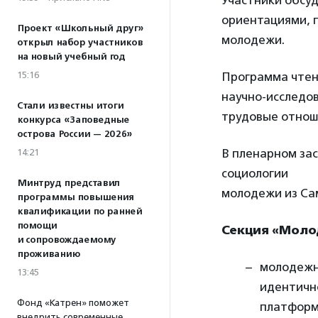
Участники обсуд
ориентациями, 
Проект «Школьный друг»
молодежи.
открыл набор участников
на новый учебный год
15:16
Программа чтен
научно-исследов
Стали известны итоги
трудовые отноше
конкурса «Заповедные
острова России — 2026»
В пленарном зас
14:21
социологии
Минтруд представил
молодежи из Сам
программы повышения
квалификации по ранней
помощи
Секция «Моло
и сопровождаемому
проживанию
молодежн
13:45
идентичн
Фонд «Катрен» поможет
платформ
внедрить современные