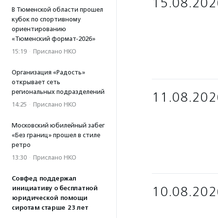
15.08.202
В Тюменской области прошел
кубок по спортивному
ориентированию
«Тюменский формат-2026»
15:19
·
Прислано НКО
Организация «Радость»
открывает сеть
региональных подразделений
11.08.202
14:25
·
Прислано НКО
Московский юбилейный забег
«Без границ» прошел в стиле
ретро
13:30
·
Прислано НКО
Совфед поддержал
10.08.202
инициативу о бесплатной
юридической помощи
сиротам старше 23 лет