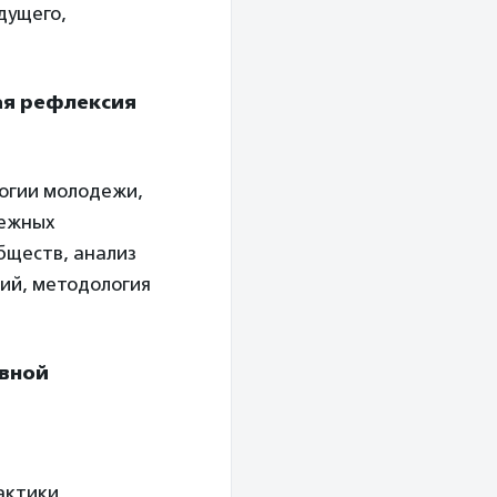
дущего,
ая рефлексия
логии молодежи,
дежных
бществ, анализ
ий, методология
ивной
актики,