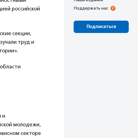
енностными
цией российской
Поддержать нас
Подписаться
ские секции,
зучали труд и
тории».
 области
 и
йской молодежи,
рвисном секторе