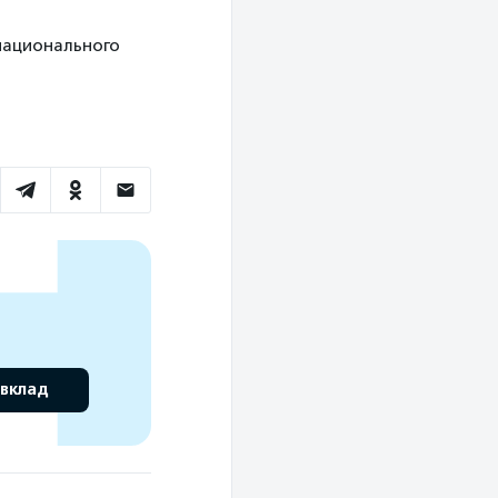
 национального
 вклад