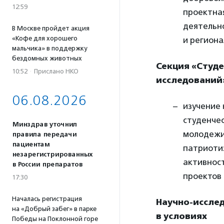
12:59
проектна
деятельн
В Москве пройдет акция
«Кофе для хорошего
и региона
мальчика» в поддержку
бездомных животных
Секция «Студ
10:52
·
Прислано НКО
исследований
06.08.2026
изучение 
студенче
Минздрав уточнил
молодежи,
правила передачи
пациентам
патриоти
незарегистрированных
активнос
в России препаратов
проектов 
17:30
Началась регистрация
Научно-иссле
на «Добрый забег» в парке
в условиях
Победы на Поклонной горе