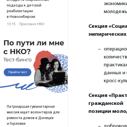
экономик
подходы к детской
молодежь 
реабилитации
в Новосибирске
13:15
·
Прислано НКО
Секция «Соци
эмпирических
операцио
количест
практиках
данных и
кросс-кул
Секция «Прак
гражданской
Патриаршая гуманитарная
позиции мол
миссия ищет волонтеров для
ремонта домов в Донецке
и Горловке
доброволь