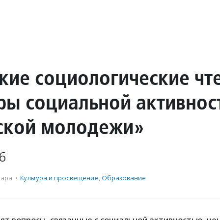
кие социологические чт
ры социальной активнос
ской молодежи»
6
ара
·
Культура и просвещение
,
Образование