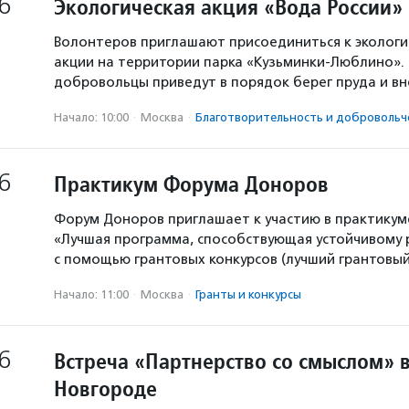
6
Экологическая акция «Вода России»
Волонтеров приглашают присоединиться к экологи
акции на территории парка «Кузьминки-Люблино». 
добровольцы приведут в порядок берег пруда и в
Начало: 10:00
·
Москва
·
Благотвори­тель­ность и доброволь­ч
6
Практикум Форума Доноров
Форум Доноров приглашает к участию в практикум
«Лучшая программа, способствующая устойчивому
с помощью грантовых конкурсов (лучший грантовый 
Начало: 11:00
·
Москва
·
Гранты и конкурсы
6
Встреча «Партнерство со смыслом» 
Новгороде