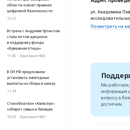
Адрес провед
области освоят правила
цифровой безопасности
ул. Академика Па
исследовательско
13:27
Посмотреть на ка
Встреча с Андреем Ургантом
стала лотом аукциона
в поддержку фонда
«Бумажная птица»
11:45
·
Прислано НКО
В ОП РФ предложили
Поддерж
установить ежегодные
выплаты на сборы в школу
Мы работаем, 
11:24
информация и
вопросу в бла
Стихобиатлон «Км/вслух»
достигнем
соберет семьи в Липецке
10:32
·
Прислано НКО