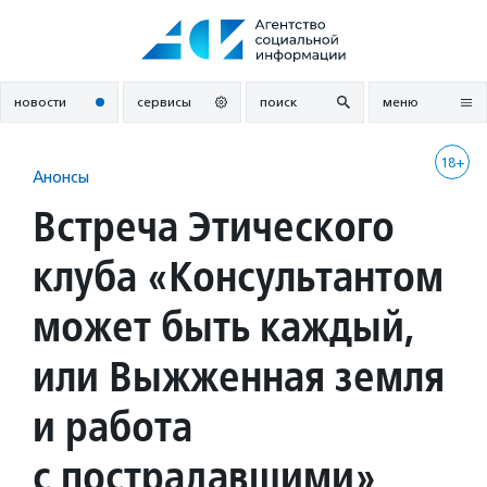
Перейти
к
содержанию
новости
сервисы
поиск
меню
18+
Анонсы
Встреча Этического
клуба «Консультантом
может быть каждый,
или Выжженная земля
и работа
с пострадавшими»