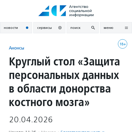
Перейти
к
содержанию
новости
сервисы
поиск
меню
18+
Анонсы
Круглый стол «Защита
персональных данных
в области донорства
костного мозга»
20.04.2026