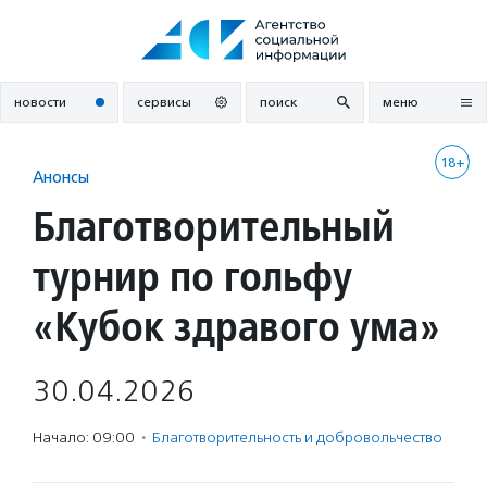
Перейти
к
содержанию
новости
сервисы
поиск
меню
18+
Анонсы
Благотворительный
турнир по гольфу
«Кубок здравого ума»
30.04.2026
Начало: 09:00
·
Благотвори­тель­ность и доброволь­чест­во