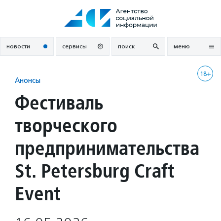
Перейти
к
содержанию
новости
сервисы
поиск
меню
18+
Анонсы
Фестиваль
творческого
предпринимательства
St. Petersburg Craft
Event