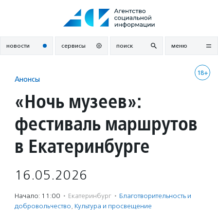
Перейти
к
содержанию
новости
сервисы
поиск
меню
18+
Анонсы
«Ночь музеев»:
фестиваль маршрутов
в Екатеринбурге
16.05.2026
Начало: 11:00
·
Екатеринбург
·
Благотвори­тель­ность и
доброволь­чест­во
,
Культура и просвещение