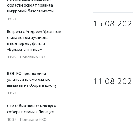
области освоят правила
цифровой безопасности
13:27
15.08.202
Встреча с Андреем Ургантом
стала лотом аукциона
в поддержку фонда
«Бумажная птица»
11:45
·
Прислано НКО
В ОП РФ предложили
11.08.202
установить ежегодные
выплаты на сборы в школу
11:24
Стихобиатлон «Км/вслух»
соберет семьи в Липецке
10:32
·
Прислано НКО