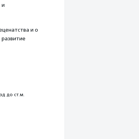
 и
еценатства и о
и развитие
д до ст.м.