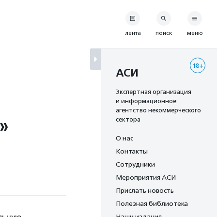
лента
поиск
меню
18+
АСИ
Экспертная организация
и информационное
агентство некоммерческого
»
сектора
О нас
Контакты
Сотрудники
Мероприятия АСИ
Прислать новость
Полезная библиотека
Наши издания