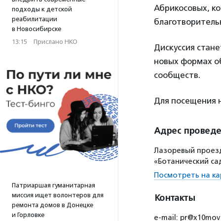
Абрикосовых, ко
подходы к детской
реабилитации
благотворитель
в Новосибирске
13:15
·
Прислано НКО
Дискуссия стане
новых формах об
сообществ.
Для посещения
Адрес провед
Лазоревый проезд
«Ботанический са
Посмотреть на ка
Патриаршая гуманитарная
миссия ищет волонтеров для
Контакты
ремонта домов в Донецке
и Горловке
е-mail: pr@x10mo