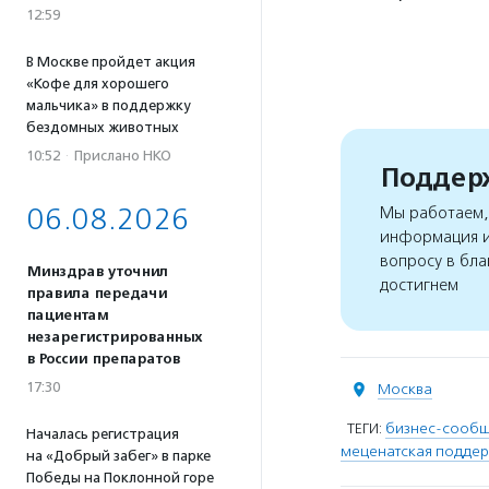
12:59
В Москве пройдет акция
«Кофе для хорошего
мальчика» в поддержку
бездомных животных
10:52
·
Прислано НКО
Поддерж
06.08.2026
Мы работаем, 
информация и
вопросу в бла
Минздрав уточнил
достигнем
правила передачи
пациентам
незарегистрированных
в России препаратов
17:30
Москва
ТЕГИ:
бизнес-сообщ
Началась регистрация
меценатская подде
на «Добрый забег» в парке
Победы на Поклонной горе