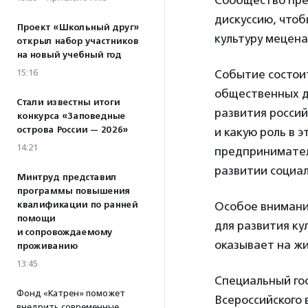
Сообщество пр
дискуссию, что
Проект «Школьный друг»
культуру мецена
открыл набор участников
на новый учебный год
15:16
Событие состои
общественных д
Стали известны итоги
развития россий
конкурса «Заповедные
острова России — 2026»
и какую роль в 
14:21
предпринимателе
развитии социал
Минтруд представил
программы повышения
квалификации по ранней
Особое внимани
помощи
для развития ку
и сопровождаемому
оказывает на жи
проживанию
13:45
Специальный го
Фонд «Катрен» поможет
Всероссийского
внедрить современные