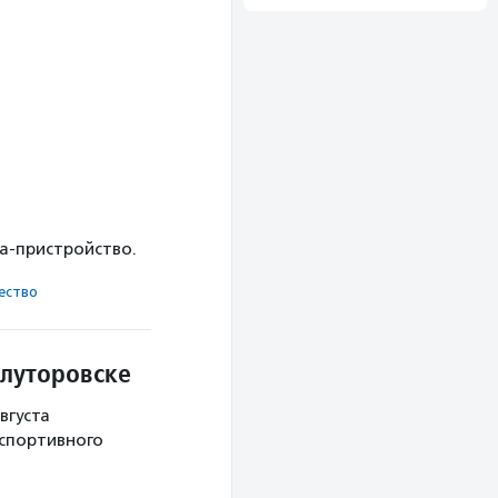
ка-пристройство.
ест­во
Ялуторовске
вгуста
 спортивного