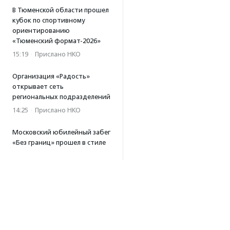
В Тюменской области прошел
кубок по спортивному
ориентированию
«Тюменский формат-2026»
15:19
·
Прислано НКО
Организация «Радость»
открывает сеть
региональных подразделений
14:25
·
Прислано НКО
Московский юбилейный забег
«Без границ» прошел в стиле
ретро
13:30
·
Прислано НКО
Совфед поддержал
инициативу о бесплатной
юридической помощи
сиротам старше 23 лет