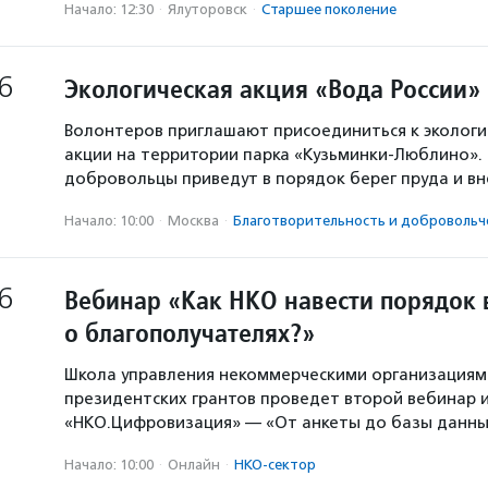
Начало: 12:30
·
Ялуторовск
·
Старшее поколение
6
Экологическая акция «Вода России»
Волонтеров приглашают присоединиться к экологи
акции на территории парка «Кузьминки-Люблино». 
добровольцы приведут в порядок берег пруда и в
Начало: 10:00
·
Москва
·
Благотвори­тель­ность и доброволь­ч
6
Вебинар «Как НКО навести порядок 
о благополучателях?»
Школа управления некоммерческими организация
президентских грантов проведет второй вебинар и
«НКО.Цифровизация» — «От анкеты до базы данны
Начало: 10:00
·
Онлайн
·
НКО-сектор