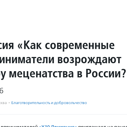
сия «Как современные
иниматели возрождают
ру меценатства в России?
6
ква
·
Благотвори­тель­ность и доброволь­чест­во