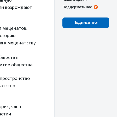
льную
ели возрождают
Поддержать нас
Подписаться
т меценатов,
историю
ия к меценатству
бществ в
витие общества.
 пространство
натство
орик, член
астии