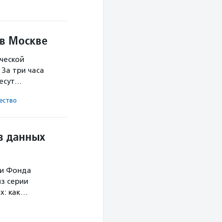
 в Москве
ческой
За три часа
несут…
ест­во
в данных
ми Фонда
з серии
х: как…