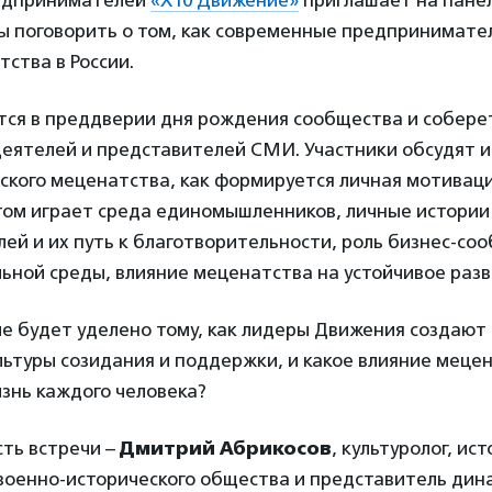
едпринимателей
«X10 Движение»
приглашает на пане
бы поговорить о том, как современные предпринимат
тства в России.
тся в преддверии дня рождения сообщества и собере
еятелей и представителей СМИ. Участники обсудят 
ского меценатства, как формируется личная мотивац
этом играет среда единомышленников, личные истории
й и их путь к благотворительности, роль бизнес-соо
ьной среды, влияние меценатства на устойчивое раз
е будет уделено тому, как лидеры Движения создают
льтуры созидания и поддержки, и какое влияние меце
знь каждого человека?
сть встречи –
Дмитрий Абрикосов
, культуролог, ист
 военно-исторического общества и представитель дин