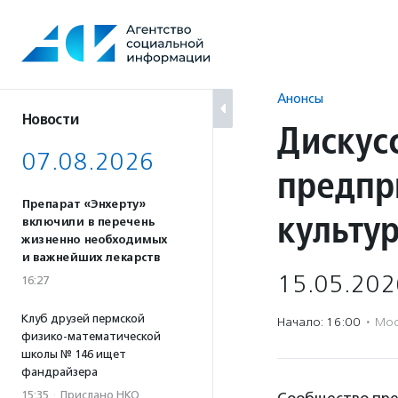
Перейти
к
содержанию
Анонсы
Новости
Дискус
07.08.2026
предпр
Препарат «Энхерту»
культу
включили в перечень
жизненно необходимых
и важнейших лекарств
15.05.202
16:27
Клуб друзей пермской
Начало: 16:00
·
Мос
физико-математической
школы № 146 ищет
фандрайзера
15:35
·
Прислано НКО