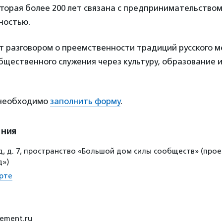
торая более 200 лет связана с предпринимательством
ностью.
т разговором о преемственности традиций русского м
щественного служения через культуру, образование 
 необходимо
заполнить форму
.
ения
, д. 7, пространство «Большой дом силы сообществ» (проез
д»)
рте
vement.ru