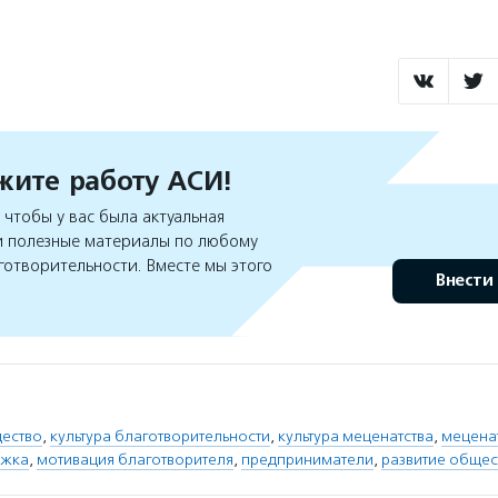
ите работу АСИ!
чтобы у вас была актуальная
 полезные материалы по любому
готворительности. Вместе мы этого
Внести
ество
,
культура благотворительности
,
культура меценатства
,
меценат
ржка
,
мотивация благотворителя
,
предприниматели
,
развитие общес