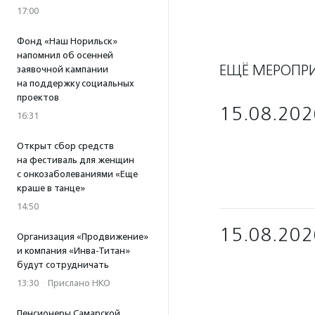
17:00
Фонд «Наш Норильск»
напомнил об осенней
ЕЩЁ МЕРОПР
заявочной кампании
на поддержку социальных
проектов
15.08.202
16:31
Открыт сбор средств
на фестиваль для женщин
с онкозаболеваниями «Еще
краше в танце»
14:50
15.08.202
Организация «Продвижение»
и компания «Инва-Титан»
будут сотрудничать
13:30
·
Прислано НКО
Пенсионеры Самарской