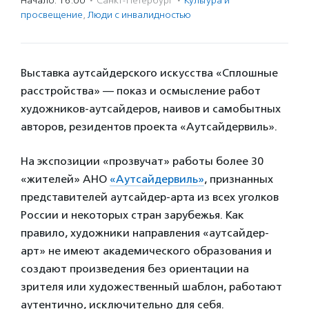
Начало: 16:00
·
Санкт-Петербург
·
Культура и
просвещение
,
Люди с инвалидностью
Выставка аутсайдерского искусства «Сплошные
расстройства» — показ и осмысление работ
художников-аутсайдеров, наивов и самобытных
авторов, резидентов проекта «Аутсайдервиль».
На экспозиции «прозвучат» работы более 30
«жителей» АНО
«Аутсайдервиль»
, признанных
представителей аутсайдер-арта из всех уголков
России и некоторых стран зарубежья. Как
правило, художники направления «аутсайдер-
арт» не имеют академического образования и
создают произведения без ориентации на
зрителя или художественный шаблон, работают
аутентично, исключительно для себя.