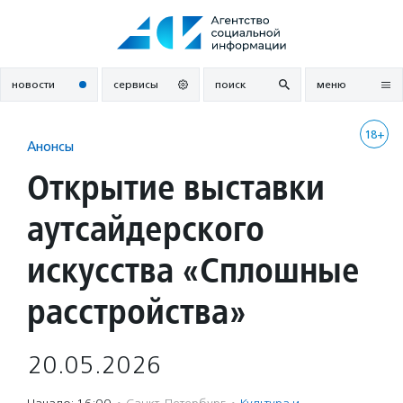
Перейти
к
содержанию
новости
сервисы
поиск
меню
18+
Анонсы
Открытие выставки
аутсайдерского
искусства «Сплошные
расстройства»
20.05.2026