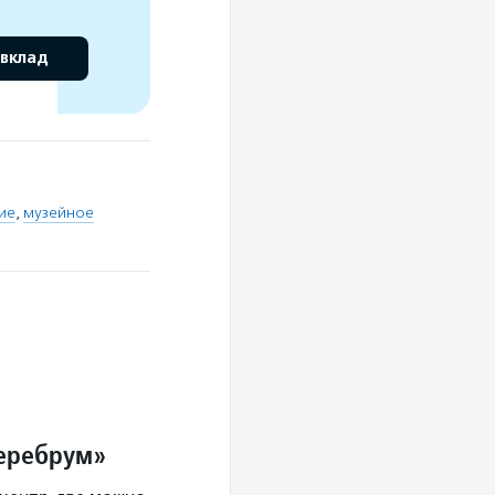
 вклад
ие
,
музейное
Церебрум»