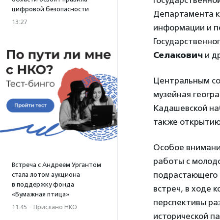
Государственно
цифровой безопасности
Департамента к
13:27
информации и 
Государственно
Селакович
и др
Центральным со
музейная геогра
Кадашевской на
также открытию
Особое внимани
работы с молод
Встреча с Андреем Ургантом
подрастающего п
стала лотом аукциона
в поддержку фонда
встреч, в ходе 
«Бумажная птица»
перспективы раз
11:45
·
Прислано НКО
исторической па