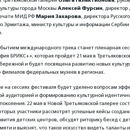
й Третьяковской галереи
Ольга Галактионова
, руко
ультуры города Москвы
Алексей Фурсин
, директор
печати МИД РФ
Мария Захарова
, директора Русского
го Эрмитажа, министр культуры и информации Серби
.
бытием международного трека станет пленарная сес
фия БРИКС+», которая пройдет 21 мая в Третьяковско
бережной и будет посвящена развитию новых культур
 филиалов федеральных музеев в регионах.
е на сессиях фестиваля будет уделено вопросам эфф
ой аудиторией и формированию культурной идентично
околения. 22 мая в Новой Третьяковской галерее сост
которых участники рассмотрят успешные кейсы создани
вития детских центров, обсудят риторику бесед с де
мяти и выяснят, что такое искусство видеть таланты и