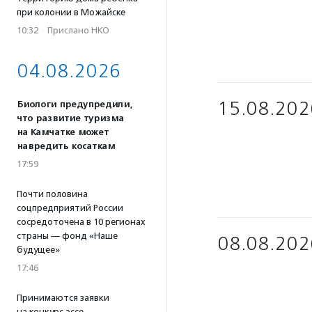
при колонии в Можайске
10:32
·
Прислано НКО
04.08.2026
15.08.202
Биологи предупредили,
что развитие туризма
на Камчатке может
навредить косаткам
17:59
Почти половина
соцпредприятий России
сосредоточена в 10 регионах
страны — фонд «Наше
08.08.202
будущее»
17:46
Принимаются заявки
на конкурс эссе