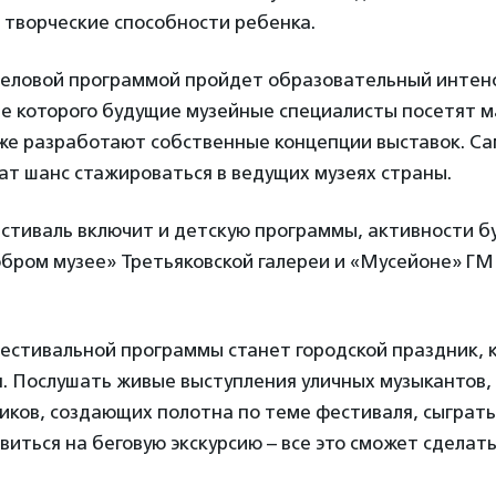
 творческие способности ребенка.
деловой программой пройдет образовательный интен
де которого будущие музейные специалисты посетят м
акже разработают собственные концепции выставок. С
ат шанс стажироваться в ведущих музеях страны.
стиваль включит и детскую программы, активности б
обром музее» Третьяковской галереи и «Мусейоне» ГМ
естивальной программы станет городской праздник, 
я. Послушать живые выступления уличных музыкантов
иков, создающих полотна по теме фестиваля, сыграть
авиться на беговую экскурсию – все это сможет сделат