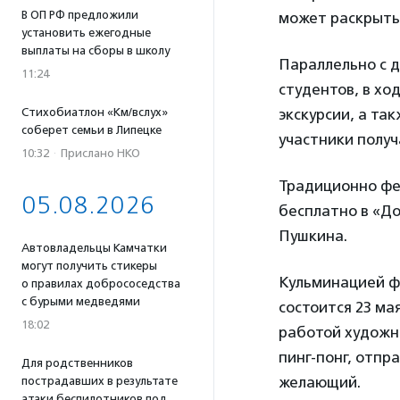
В ОП РФ предложили
может раскрыть
установить ежегодные
выплаты на сборы в школу
Параллельно с 
11:24
студентов, в хо
Стихобиатлон «Км/вслух»
экскурсии, а т
соберет семьи в Липецке
участники получ
10:32
·
Прислано НКО
Традиционно фе
05.08.2026
бесплатно в «Д
Пушкина.
Автовладельцы Камчатки
могут получить стикеры
Кульминацией ф
о правилах добрососедства
с бурыми медведями
состоится 23 ма
18:02
работой художн
пинг-понг, отпр
Для родственников
желающий.
пострадавших в результате
атаки беспилотников под