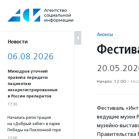
Перейти
к
содержанию
Анонсы
Новости
Фестив
06.08.2026
20.05.202
Минздрав уточнил
правила передачи
Начало: 12:00
·
Мос
пациентам
незарегистрированных
в России препаратов
17:30
Фестиваль «Инт
ведущие музеи 
Началась регистрация
на «Добрый забег» в парке
музейно-выстав
Победы на Поклонной горе
Правительства 
17:00