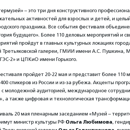
термузей» – это три дня конструктивного профессиона
кательных активностей для взрослых и детей, и целы
родского праздника. Все события фестиваля объедин
ория будущего». Более 110 деловых мероприятий и с
иятий пройдут в главных культурных локациях города
 Третьяковской галереи, ГМИИ имени А.С. Пушкина, 
ГЭС-2» и ЦПКиО имени Горького.
естиваля пройдет 20-22 мая и представит более 110 
400 спикеров из России и из-за рубежа. Акценты прог
 с молодежной аудиторией, международное сотрудни
, а также цифровая и технологическая трансформаци
иваль 20 мая пленарным заседанием «Музей – террит
римут министр культуры РФ
Ольга Любимова
, генд