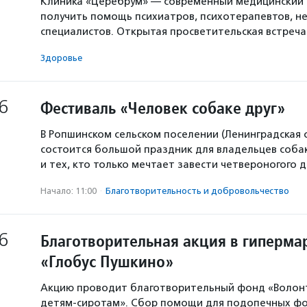
Клиника «Церебрум» — современный медицинский 
получить помощь психиатров, психотерапевтов, не
специалистов. Открытая просветительская встреч
Здоровье
6
Фестиваль «Человек собаке друг»
В Ропшинском сельском поселении (Ленинградская 
состоится большой праздник для владельцев собак
и тех, кто только мечтает завести четвероногого д
Начало: 11:00
·
Благотвори­тель­ность и доброволь­чест­во
6
Благотворительная акция в гиперма
«Глобус Пушкино»
Акцию проводит благотворительный фонд «Волон
детям-сиротам». Сбор помощи для подопечных ф