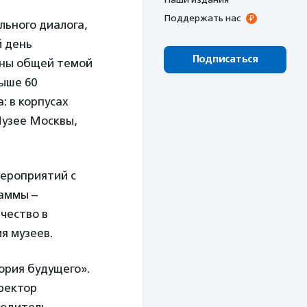
Поддержать нас
льного диалога,
й день
Подписаться
ены общей темой
выше 60
: в корпусах
Музее Москвы,
мероприятий с
раммы –
чество в
я музеев.
ория будущего».
иректор