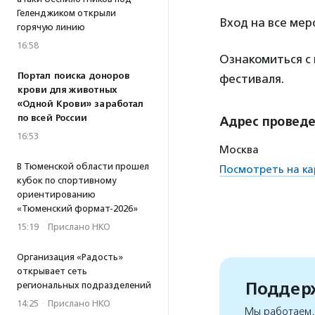
Геленджиком открыли
Вход на все ме
горячую линию
16:58
Ознакомиться с
Портал поиска доноров
фестиваля.
крови для животных
«Одной Крови» заработал
по всей России
Адрес провед
16:53
Москва
В Тюменской области прошел
Посмотреть на ка
кубок по спортивному
ориентированию
«Тюменский формат-2026»
15:19
·
Прислано НКО
Организация «Радость»
открывает сеть
Поддерж
региональных подразделений
14:25
·
Прислано НКО
Мы работаем, 