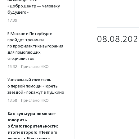
«Добро.Центр — человеку
будущего»
17:39
В Москве и Петербурге
08.08.202
пройдут тренинги
по профилактике выгорания
для помогающих
специалистов
15:32
·
Прислано НКО
Уникальный спектакль
о первой помощи «Гореть
звездой» покажут в Пушкино
13:58
·
Прислано НКО
Как культура помогает
говорить
о благотворительности:
итоги второго «Теплого
вечера с Кольским»