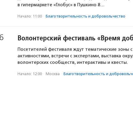
в гипермаркете «Глобус» в Пушкино 8…
Начало: 11:00
·
Благотвори­тель­ность и доброволь­чест­во
6
Волонтерский фестиваль «Время доб
Посетителей фестиваля ждут тематические зоны 
активностями, встречи с экспертами, выставка окр
волонтерских сообществ, интерактивы и квесты.
Начало: 12:00
·
Москва
·
Благотвори­тель­ность и доброволь­ч