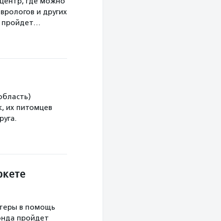
центр, где можно
врологов и других
а пройдет…
область)
, их питомцев
руга.
ркете
теры в помощь
онда пройдет