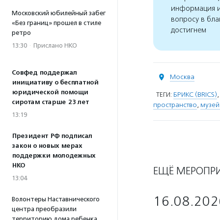
информация и
Московский юбилейный забег
вопросу в бла
«Без границ» прошел в стиле
достигнем
ретро
13:30
·
Прислано НКО
Совфед поддержал
Москва
инициативу о бесплатной
юридической помощи
ТЕГИ:
БРИКС (BRICS)
сиротам старше 23 лет
пространство
,
музей
13:19
Президент РФ подписал
закон о новых мерах
поддержки молодежных
НКО
ЕЩЁ МЕРОПР
13:04
16.08.202
Волонтеры Наставнического
центра преобразили
территорию дома ребенка