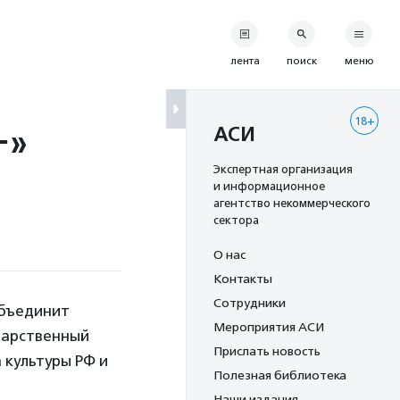
лента
поиск
меню
18+
+»
АСИ
Экспертная организация
и информационное
агентство некоммерческого
сектора
О нас
Контакты
Сотрудники
объединит
Мероприятия АСИ
дарственный
Прислать новость
культуры РФ и
Полезная библиотека
Наши издания