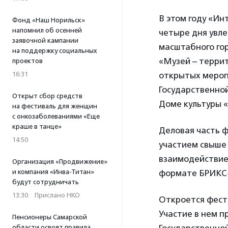
В этом году «Ин
Фонд «Наш Норильск»
напомнил об осенней
четыре дня увле
заявочной кампании
масштабного го
на поддержку социальных
«Музей – террит
проектов
16:31
открытых меропр
Государственной
Открыт сбор средств
Доме культуры «
на фестиваль для женщин
с онкозаболеваниями «Еще
краше в танце»
Деловая часть ф
14:50
участием свыше 
взаимодействие
Организация «Продвижение»
и компания «Инва-Титан»
формате БРИКС+
будут сотрудничать
13:30
·
Прислано НКО
Откроется фест
Участие в нем п
Пенсионеры Самарской
области освоят правила