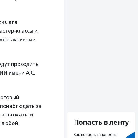
сив для
астер-классы и
амые активные
удут проходить
ИИ имени А.С.
который
, понаблюдать за
 в шахматы и
Попасть в ленту
ь любой
Как попасть в новости