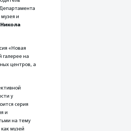
водитель
 Департамента
 музея и
и
Никола
сия «Новая
й галерее на
ных центров, а
ективной
сти у
оится серия
я и
тьми на тему
 как музей