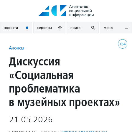
Перейти
к
содержанию
новости
сервисы
поиск
меню
18+
Анонсы
Дискуссия
«Социальная
проблематика
в музейных проектах»
21.05.2026