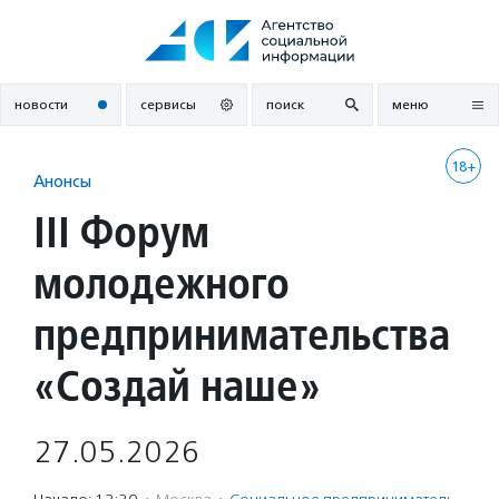
Перейти
к
содержанию
новости
сервисы
поиск
меню
18+
Анонсы
III Форум
молодежного
предпринимательства
«Создай наше»
27.05.2026