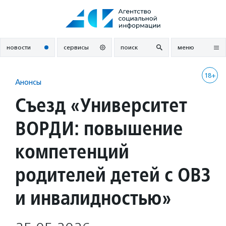
Перейти
к
содержанию
новости
сервисы
поиск
меню
18+
Анонсы
Съезд «Университет
ВОРДИ: повышение
компетенций
родителей детей с ОВЗ
и инвалидностью»