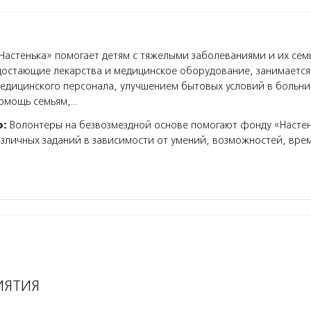
астенька» помогает детям с тяжелыми заболеваниями и их сем
достающие лекарства и медицинское оборудование, занимаетс
дицинского персонала, улучшением бытовых условий в больни
омощь семьям,…
о:
Волонтеры на безвозмездной основе помогают фонду «Насте
зличных заданий в зависимости от умений, возможностей, врем
ИЯТИЯ