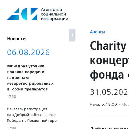
Перейти
к
содержанию
Анонсы
Новости
Charity
06.08.2026
концер
Минздрав уточнил
фонда 
правила передачи
пациентам
незарегистрированных
в России препаратов
31.05.202
17:30
Начало: 18:00
·
Мос
Началась регистрация
на «Добрый забег» в парке
Победы на Поклонной горе
17:00