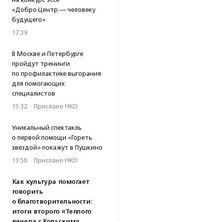
«Добро.Центр — человеку
будущего»
17:39
В Москве и Петербурге
пройдут тренинги
по профилактике выгорания
для помогающих
специалистов
15:32
·
Прислано НКО
Уникальный спектакль
о первой помощи «Гореть
звездой» покажут в Пушкино
13:58
·
Прислано НКО
Как культура помогает
говорить
о благотворительности:
итоги второго «Теплого
вечера с Кольским»