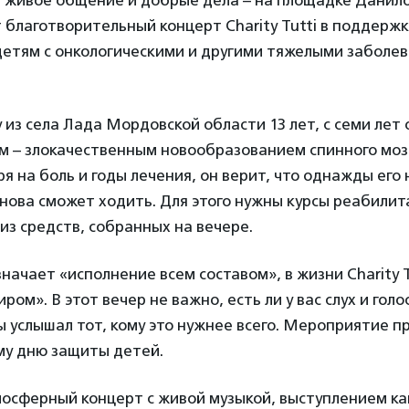
 живое общение и добрые дела – на площадке Данило
благотворительный концерт Charity Tutti в поддерж
етям с онкологическими и другими тяжелыми заболе
 из села Лада Мордовской области 13 лет, с семи лет 
м – злокачественным новообразованием спинного моз
я на боль и годы лечения, он верит, что однажды его 
снова сможет ходить. Для этого нужны курсы реабилит
из средств, собранных на вечере.
значает «исполнение всем составом», в жизни Charity T
ом». В этот вечер не важно, есть ли у вас слух и голо
ы услышал тот, кому это нужнее всего. Мероприятие п
у дню защиты детей.
осферный концерт с живой музыкой, выступлением ка