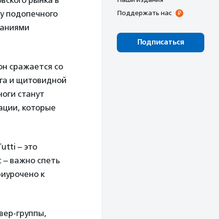
вского рынка в
ку подопечного
Поддержать нас
ваниями
Подписаться
он сражается со
га и щитовидной
ноги станут
ации, которые
utti – это
с – важно спеть
риурочено к
вер-группы,