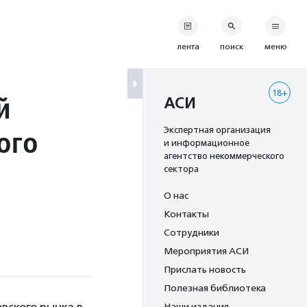
лента
поиск
меню
18+
й
АСИ
ого
Экспертная организация
и информационное
агентство некоммерческого
сектора
О нас
Контакты
Сотрудники
Мероприятия АСИ
Прислать новость
Полезная библиотека
Наши издания