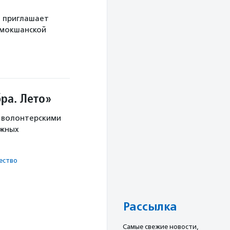
й приглашает
 мокшанской
ра. Лето»
с волонтерскими
ужных
ест­во
Рассылка
Cамые свежие новости,