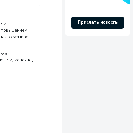
Прислать новость
ьям:
я повышением
цах, оказывает
нька»
ени и, конечно,