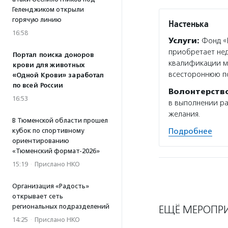
Геленджиком открыли
горячую линию
Настенька
16:58
Услуги:
Фонд «Н
приобретает не
Портал поиска доноров
квалификации ме
крови для животных
всестороннюю п
«Одной Крови» заработал
по всей России
Волонтерств
16:53
в выполнении ра
желания.
В Тюменской области прошел
кубок по спортивному
Подробнее
ориентированию
«Тюменский формат-2026»
15:19
·
Прислано НКО
Организация «Радость»
открывает сеть
региональных подразделений
ЕЩЁ МЕРОПР
14:25
·
Прислано НКО