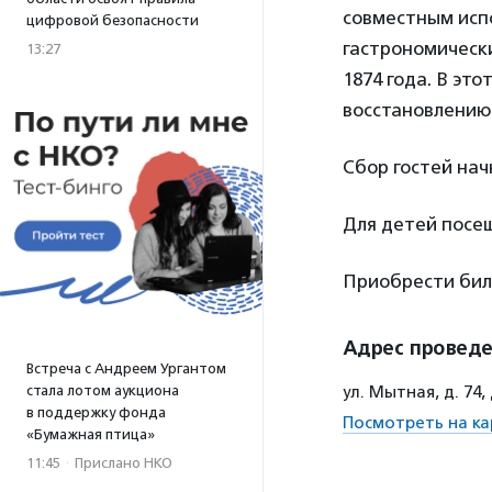
совместным исп
цифровой безопасности
гастрономическ
13:27
1874 года. В эт
восстановлению
Сбор гостей начн
Для детей посе
Приобрести би
Адрес провед
Встреча с Андреем Ургантом
стала лотом аукциона
ул. Мытная, д. 74
в поддержку фонда
Посмотреть на ка
«Бумажная птица»
11:45
·
Прислано НКО