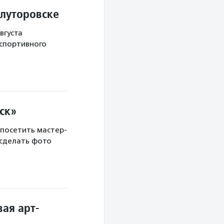
Ялуторовске
вгуста
 спортивного
ск»
 посетить мастер-
 сделать фото
ая арт-