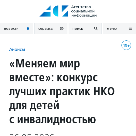
Перейти
к
содержанию
новости
сервисы
поиск
меню
18+
Анонсы
«Меняем мир
вместе»: конкурс
лучших практик НКО
для детей
с инвалидностью