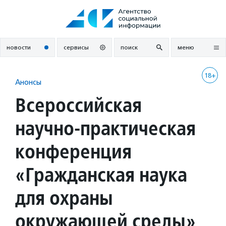
Перейти
к
содержанию
новости
сервисы
поиск
меню
18+
Анонсы
Всероссийская
научно-практическая
конференция
«Гражданская наука
для охраны
окружающей среды»