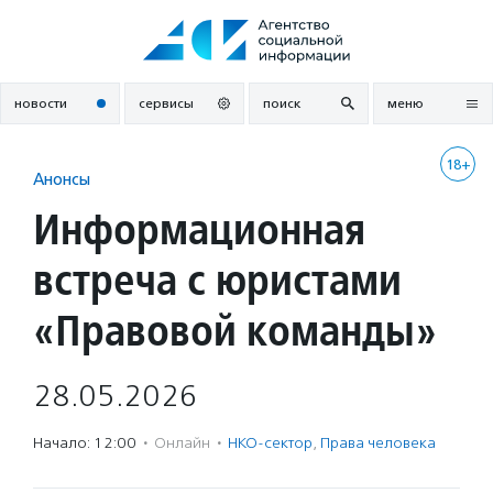
Перейти
к
содержанию
новости
сервисы
поиск
меню
18+
Анонсы
Информационная
встреча с юристами
«Правовой команды»
28.05.2026
Начало: 12:00
·
Онлайн
·
НКО-сектор
,
Права человека