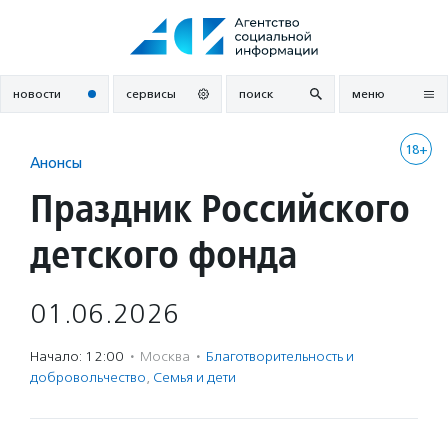
Перейти
к
содержанию
новости
сервисы
поиск
меню
18+
Анонсы
Праздник Российского
детского фонда
01.06.2026
Начало: 12:00
·
Москва
·
Благотвори­тель­ность и
доброволь­чест­во
,
Семья и дети