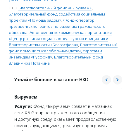
НКО:
Благотворительный фонд «Выручаем»
,
Благотворительный фонд содействия социальным
проектам «Помощь рядом»
,
Фонд-оператор
президентских грантов по развитию гражданского
общества
,
Автономная некоммерческая организация
«Центр развития социально-культурных инициатив и
благотворительности «Благосфера»
,
Благотворительный
фонд помощи тяжелобольным детям, сиротам и
инвалидам «Русфонд»
,
Благотворительный фонд
Владимира Потанина
Узнайте больше в каталоге НКО
Выручаем
Помо
Услуги:
Фонд «Выручаем» создает в магазинах
Услуг
сети Х5 Group центры местного сообщества
НКО се
и доступную среду, оказывает продовольственную
гранты
помощь нуждающимся, реализует программы
поездк