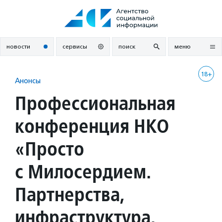
Перейти
к
содержанию
новости
сервисы
поиск
меню
18+
Анонсы
Профессиональная
конференция НКО
«Просто
с Милосердием.
Партнерства,
инфраструктура,