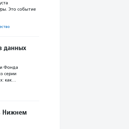
уста
ры. Это событие
ест­во
в данных
ми Фонда
з серии
х: как…
в Нижнем