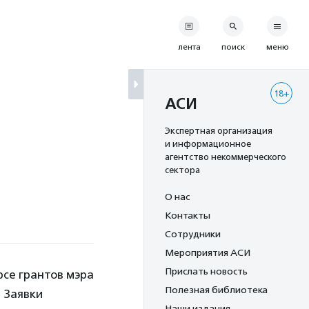
лента
поиск
меню
18+
АСИ
Экспертная организация
и информационное
агентство некоммерческого
сектора
О нас
Контакты
Сотрудники
Мероприятия АСИ
Прислать новость
се грантов мэра
Полезная библиотека
. Заявки
Наши издания