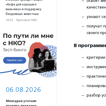
освоят ме
«Кофе для хорошего
качестве
мальчика» в поддержку
бездомных животных
узнают се
10:52
·
Прислано НКО
получат 
своего пр
В программе
критерии 
инструме
практиче
планирова
06.08.2026
разбор ус
Минздрав уточнил
правила передачи