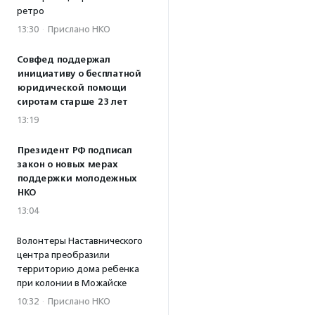
ретро
13:30
·
Прислано НКО
Совфед поддержал
инициативу о бесплатной
юридической помощи
сиротам старше 23 лет
13:19
Президент РФ подписал
закон о новых мерах
поддержки молодежных
НКО
13:04
Волонтеры Наставнического
центра преобразили
территорию дома ребенка
при колонии в Можайске
10:32
·
Прислано НКО