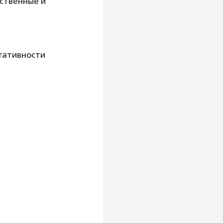
ественные и
тативности