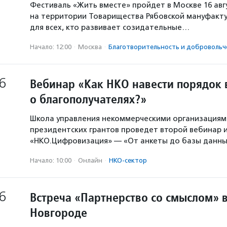
Фестиваль «Жить вместе» пройдет в Москве 16 авг
на территории Товарищества Рябовской мануфакту
для всех, кто развивает созидательные…
Начало: 12:00
·
Москва
·
Благотвори­тель­ность и доброволь­ч
6
Вебинар «Как НКО навести порядок 
о благополучателях?»
Школа управления некоммерческими организация
президентских грантов проведет второй вебинар и
«НКО.Цифровизация» — «От анкеты до базы данны
Начало: 10:00
·
Онлайн
·
НКО-сектор
6
Встреча «Партнерство со смыслом» 
Новгороде