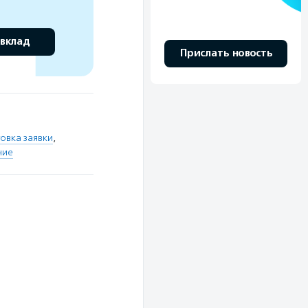
 вклад
Прислать новость
овка заявки
,
ние