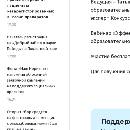
Ведущая – Татья
пациентам
образовательны
незарегистрированных
в России препаратов
эксперт Конкурс
17:30
Вебинар «Эффек
Началась регистрация
образовательно
на «Добрый забег» в парке
Победы на Поклонной горе
Участие бесплат
17:00
Фонд «Наш Норильск»
Для получения 
напомнил об осенней
заявочной кампании
на поддержку социальных
проектов
16:31
Открыт сбор средств
на фестиваль для женщин
Поддерж
с онкозаболеваниями «Еще
краше в танце»