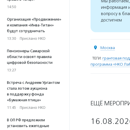
Мы работаем, 
14:50
информация и
вопросу в бла
Организация «Продвижение»
достигнем
и компания «Инва-Титан»
будут сотрудничать
13:30
·
Прислано НКО
Москва
Пенсионеры Самарской
области освоят правила
ТЕГИ:
грантовая по
цифровой безопасности
программа «НКО Ла
13:27
Встреча с Андреем Ургантом
стала лотом аукциона
в поддержку фонда
«Бумажная птица»
ЕЩЁ МЕРОПР
11:45
·
Прислано НКО
16.08.202
В ОП РФ предложили
установить ежегодные