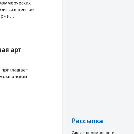
екоммерческих
оится в центре
тр» и…
ая арт-
й приглашает
 мокшанской
Рассылка
Cамые свежие новости,