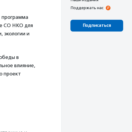
Поддержать нас
я программа
е СО НКО для
Подписаться
, экологии и
обеды в
льное влияние,
о проект