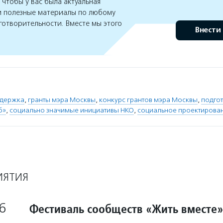
чтобы у вас была актуальная
 полезные материалы по любому
готворительности. Вместе мы этого
Внести
ддержка
,
гранты мэра Москвы
,
конкурс грантов мэра Москвы
,
подгот
б»
,
социально значимые инициативы НКО
,
социальное проектирова
ИЯТИЯ
6
Фестиваль сообществ «Жить вместе»