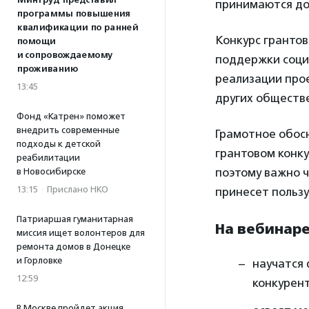
Минтруд представил
принимаются до 
программы повышения
квалификации по ранней
Конкурс грантов
помощи
и сопровождаемому
поддержки соци
проживанию
реализации прое
13:45
других обществ
Фонд «Катрен» поможет
внедрить современные
Грамотное обос
подходы к детской
грантовом конку
реабилитации
поэтому важно ч
в Новосибирске
13:15
·
Прислано НКО
принесет пользу
Патриаршая гуманитарная
На вебинаре
миссия ищет волонтеров для
ремонта домов в Донецке
и Горловке
научатся 
12:59
конкурент
В Москве пройдет акция