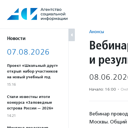
Перейти
к
содержанию
Анонсы
Новости
Вебина
07.08.2026
и резу
Проект «Школьный друг»
открыл набор участников
08.06.202
на новый учебный год
15:16
Начало: 16:00
·
Онл
Стали известны итоги
конкурса «Заповедные
острова России — 2026»
Вебинар провод
14:21
Москвы. Общий б